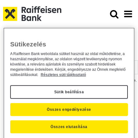
Ugrás a fő tartalomhoz
Dokumentumtár - Raiffeisen BANK
Raiffeisen BANK
Hasznos információk
Dokumentumtár
Sütikezelés
DOKUMENTUMTÁR
A Raiffeisen Bank weboldala sütiket használ az oldal működtetése, a
használat megkönnyítése, az oldalon végzett tevékenység nyomon
Kereső sáv
követése, a releváns ajánlatok és személyre szabott hirdetések
megjelenítése érdekében. Kérjük, engedélyezze az Önnek megfelelő
sütibeállításokat.
Részletes süti tájékoztató
A dokumentum kereséséhez kérjük, írja be a keresőszót a mezőbe.
Sütik beállítása
Kereső sáv
Más is érdekli?
Összes engedélyezése
Összes elutasítása