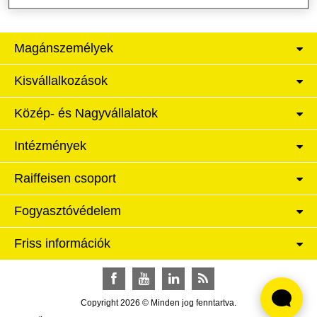
Magánszemélyek
Kisvállalkozások
Közép- és Nagyvállalatok
Intézmények
Raiffeisen csoport
Fogyasztóvédelem
Friss információk
Facebook
YouTube
LinkedIn
RSS
Copyright 2026 © Minden jog fenntartva.