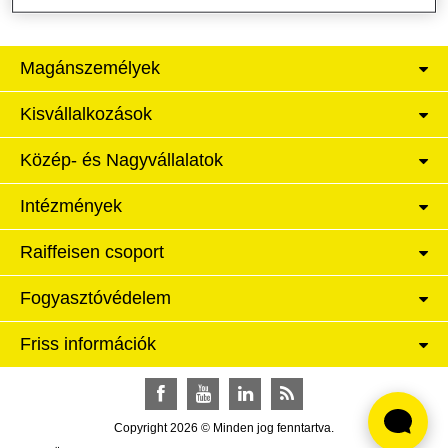
Magánszemélyek
Kisvállalkozások
Közép- és Nagyvállalatok
Intézmények
Raiffeisen csoport
Fogyasztóvédelem
Friss információk
Facebook
YouTube
LinkedIn
RSS
Copyright 2026 © Minden jog fenntartva.