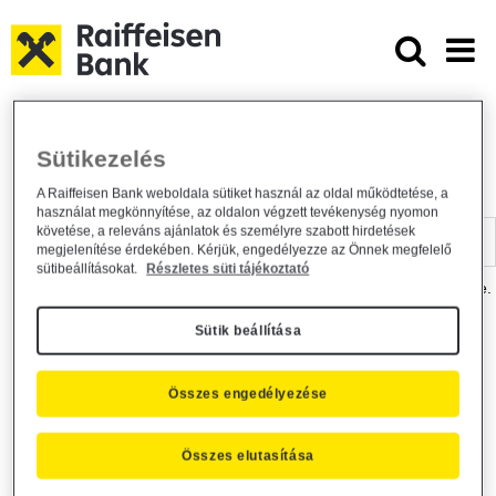
Ugrás a fő tartalomhoz
Dokumentumtár - Raiffeisen BANK
Raiffeisen BANK
Hasznos információk
Dokumentumtár
Sütikezelés
DOKUMENTUMTÁR
A Raiffeisen Bank weboldala sütiket használ az oldal működtetése, a
használat megkönnyítése, az oldalon végzett tevékenység nyomon
Kereső sáv
követése, a releváns ajánlatok és személyre szabott hirdetések
megjelenítése érdekében. Kérjük, engedélyezze az Önnek megfelelő
sütibeállításokat.
Részletes süti tájékoztató
A dokumentum kereséséhez kérjük, írja be a keresőszót a mezőbe.
Sütik beállítása
Kereső sáv
Más is érdekli?
Összes engedélyezése
Összes elutasítása