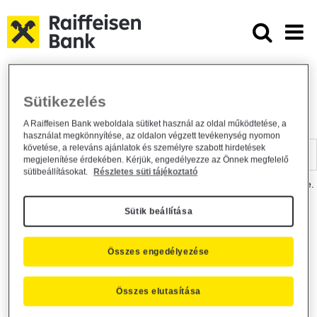
Ugrás a fő tartalomhoz
Dokumentumtár - Raiffeisen BANK
Raiffeisen BANK
Hasznos információk
Dokumentumtár
Sütikezelés
DOKUMENTUMTÁR
A Raiffeisen Bank weboldala sütiket használ az oldal működtetése, a
használat megkönnyítése, az oldalon végzett tevékenység nyomon
Kereső sáv
követése, a releváns ajánlatok és személyre szabott hirdetések
megjelenítése érdekében. Kérjük, engedélyezze az Önnek megfelelő
sütibeállításokat.
Részletes süti tájékoztató
A dokumentum kereséséhez kérjük, írja be a keresőszót a mezőbe.
Sütik beállítása
Kereső sáv
Más is érdekli?
Összes engedélyezése
Összes elutasítása