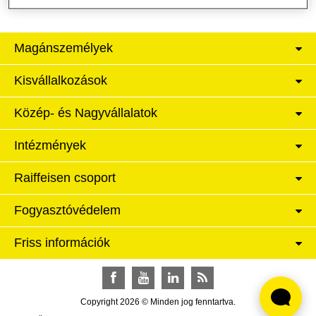
Magánszemélyek
Kisvállalkozások
Közép- és Nagyvállalatok
Intézmények
Raiffeisen csoport
Fogyasztóvédelem
Friss információk
Facebook
YouTube
LinkedIn
RSS
Copyright 2026 © Minden jog fenntartva.