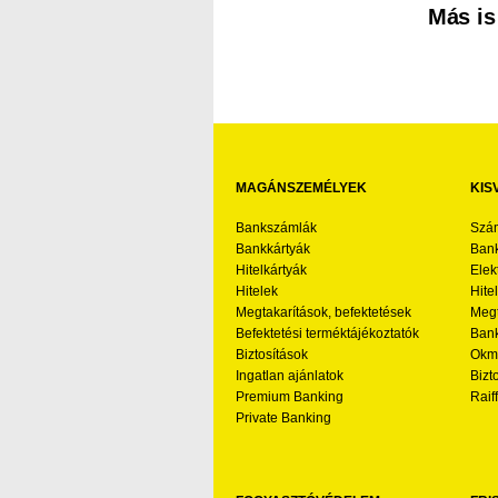
Más is
MAGÁNSZEMÉLYEK
KIS
Bankszámlák
Szá
Bankkártyák
Bank
Hitelkártyák
Elek
Hitelek
Hite
Megtakarítások, befektetések
Megt
Befektetési terméktájékoztatók
Bank
Biztosítások
Okmá
Ingatlan ajánlatok
Bizt
Premium Banking
Raif
Private Banking