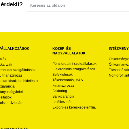
 érdekli?
VÁLLALKOZÁSOK
KÖZÉP- ÉS
INTÉZMÉNY
NAGYVÁLLALATOK
mlák
Önkormányz
Pénzforgalmi szolgáltatások
kártyák
Önkormányza
Elektronikus szolgáltatások
tronikus szolgáltatások
Társasházak
Befektetések
l, finanszírozás
Non-profit i
Tőkebevonás, M&A
akarítások, befektetések
Finanszírozás
garancia
Faktoring
nyos ügyletek
Bankgarancia
osítások
Letétkezelés
feisen Üzlettárs
Export- és kereskedelemfin.