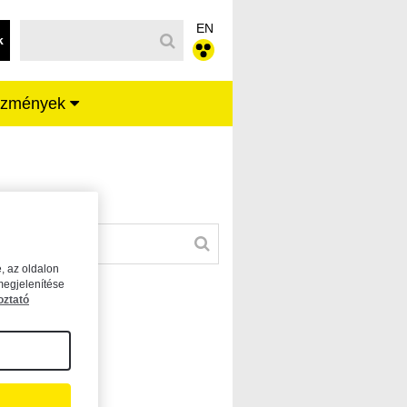
EN
k
ézmények
, az oldalon
megjelenítése
oztató