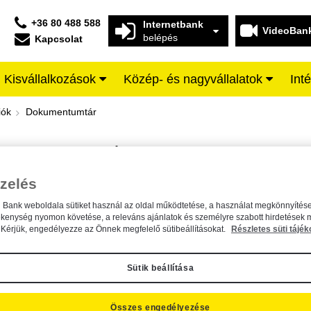
+36 80 488 588
Internetbank
VideoBan
belépés
Kapcsolat
Kisvállalkozások
Közép- és nagyvállalatok
Int
iffeisen BANK
iók
Dokumentumtár
DOKUMENTUMTÁR
Kereső sáv
zelés
n Bank weboldala sütiket használ az oldal működtetése, a használat megkönnyítése
A dokumentum kereséséhez kérjük, írja be a keresőszót a mezőbe.
ékenység nyomon követése, a releváns ajánlatok és személyre szabott hirdetések 
Kérjük, engedélyezze az Önnek megfelelő sütibeállításokat.
Részletes süti tájék
Sütik beállítása
Összes engedélyezése