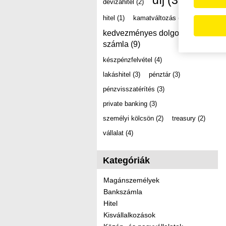
díj
(39)
devizahitel
(2)
hitel
(1)
kamatváltozás
(2)
kedvezményes dolgozói
számla
(9)
készpénzfelvétel
(4)
lakáshitel
(3)
pénztár
(3)
pénzvisszatérítés
(3)
private banking
(3)
személyi kölcsön
(2)
treasury
(2)
vállalat
(4)
Kategóriák
Magánszemélyek
Bankszámla
Hitel
Kisvállalkozások