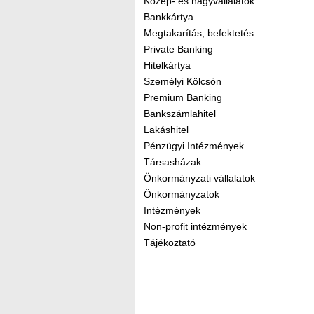
Közép- és nagyvállalatok
Bankkártya
Megtakarítás, befektetés
Private Banking
Hitelkártya
Személyi Kölcsön
Premium Banking
Bankszámlahitel
Lakáshitel
Pénzügyi Intézmények
Társasházak
Önkormányzati vállalatok
Önkormányzatok
Intézmények
Non-profit intézmények
Tájékoztató
Kereső sáv