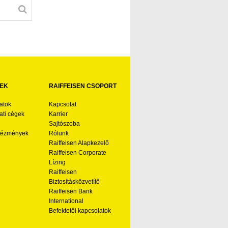
EK
RAIFFEISEN CSOPORT
atok
Kapcsolat
ti cégek
Karrier
Sajtószoba
ntézmények
Rólunk
Raiffeisen Alapkezelő
Raiffeisen Corporate
Lízing
Raiffeisen
Biztosításközvetítő
Raiffeisen Bank
International
Befektetői kapcsolatok