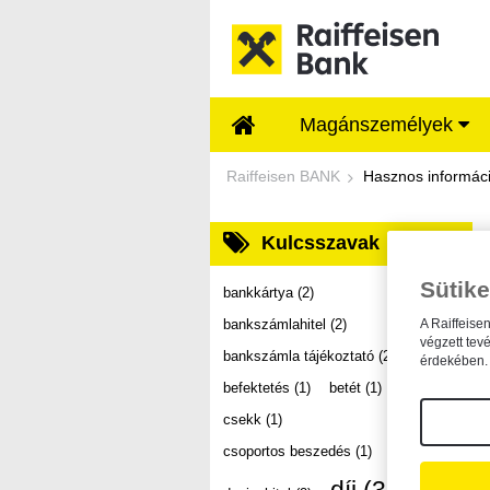
Ugrás a fő tartalomhoz
Magánszemélyek
Dokumentumtár - Ra
Raiffeisen BANK
Hasznos informác
Kulcsszavak
Sütike
bankkártya
(2)
bankszámlahitel
(2)
A Raiffeise
végzett tev
bankszámla tájékoztató
(2)
érdekében. 
befektetés
(1)
betét
(1)
csekk
(1)
csoportos beszedés
(1)