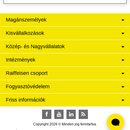
Magánszemélyek
Kisvállalkozások
Közép- és Nagyvállalatok
Intézmények
Raiffeisen csoport
Fogyasztóvédelem
Friss információk
Facebook
YouTube
LinkedIn
RSS
Copyright 2026 © Minden jog fenntartva.