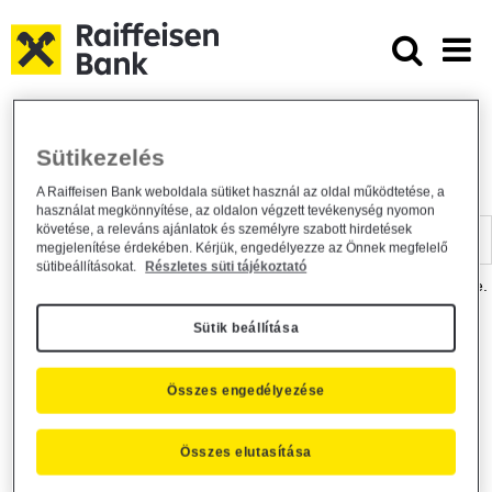
Ugrás a fő tartalomhoz
Dokumentumtár - Raiffeisen BANK
Raiffeisen BANK
Hasznos információk
Dokumentumtár
Sütikezelés
DOKUMENTUMTÁR
A Raiffeisen Bank weboldala sütiket használ az oldal működtetése, a
használat megkönnyítése, az oldalon végzett tevékenység nyomon
Kereső sáv
követése, a releváns ajánlatok és személyre szabott hirdetések
megjelenítése érdekében. Kérjük, engedélyezze az Önnek megfelelő
sütibeállításokat.
Részletes süti tájékoztató
A dokumentum kereséséhez kérjük, írja be a keresőszót a mezőbe.
Sütik beállítása
Kereső sáv
Más is érdekli?
Összes engedélyezése
Összes elutasítása