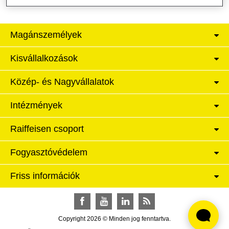
Magánszemélyek
Kisvállalkozások
Közép- és Nagyvállalatok
Intézmények
Raiffeisen csoport
Fogyasztóvédelem
Friss információk
Facebook
YouTube
LinkedIn
RSS
Copyright 2026 © Minden jog fenntartva.