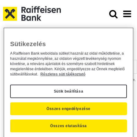
Ugrás a fő tartalomhoz
Dokumentumtár - Raiffeisen BANK
Raiffeisen BANK
Hasznos információk
Dokumentumtár
Sütikezelés
DOKUMENTUMTÁR
A Raiffeisen Bank weboldala sütiket használ az oldal működtetése, a
használat megkönnyítése, az oldalon végzett tevékenység nyomon
Kereső sáv
követése, a releváns ajánlatok és személyre szabott hirdetések
megjelenítése érdekében. Kérjük, engedélyezze az Önnek megfelelő
sütibeállításokat.
Részletes süti tájékoztató
A dokumentum kereséséhez kérjük, írja be a keresőszót a mezőbe.
Sütik beállítása
Kereső sáv
Más is érdekli?
Összes engedélyezése
Összes elutasítása