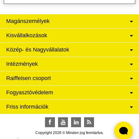
Magánszemélyek
Kisvállalkozások
Közép- és Nagyvállalatok
Intézmények
Raiffeisen csoport
Fogyasztóvédelem
Friss információk
Facebook
YouTube
LinkedIn
RSS
Copyright 2026 © Minden jog fenntartva.