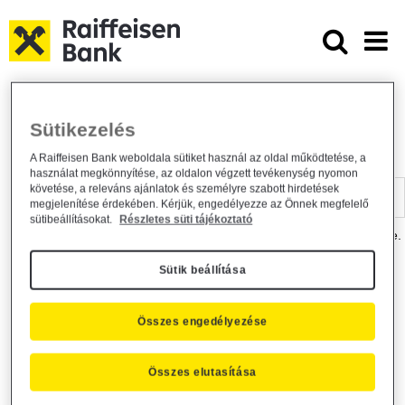
Ugrás a fő tartalomhoz
Dokumentumtár - Raiffeisen BANK
Raiffeisen BANK
Hasznos információk
Dokumentumtár
Sütikezelés
DOKUMENTUMTÁR
A Raiffeisen Bank weboldala sütiket használ az oldal működtetése, a
használat megkönnyítése, az oldalon végzett tevékenység nyomon
Kereső sáv
követése, a releváns ajánlatok és személyre szabott hirdetések
megjelenítése érdekében. Kérjük, engedélyezze az Önnek megfelelő
sütibeállításokat.
Részletes süti tájékoztató
A dokumentum kereséséhez kérjük, írja be a keresőszót a mezőbe.
Sütik beállítása
Kereső sáv
Más is érdekli?
Összes engedélyezése
Összes elutasítása