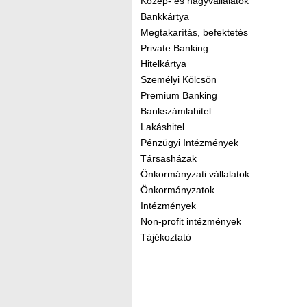
Közép- és nagyvállalatok
Bankkártya
Megtakarítás, befektetés
Private Banking
Hitelkártya
Személyi Kölcsön
Premium Banking
Bankszámlahitel
Lakáshitel
Pénzügyi Intézmények
Társasházak
Önkormányzati vállalatok
Önkormányzatok
Intézmények
Non-profit intézmények
Tájékoztató
Kereső sáv