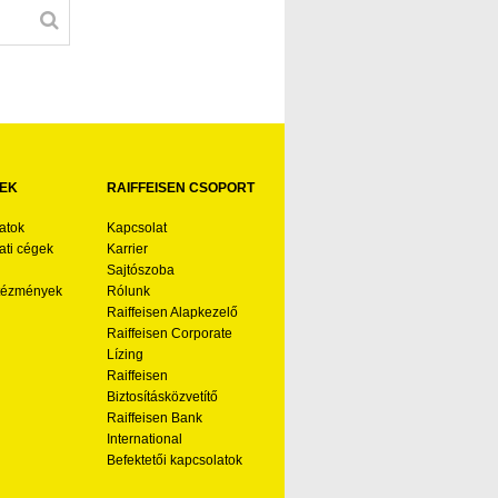
EK
RAIFFEISEN CSOPORT
atok
Kapcsolat
ti cégek
Karrier
Sajtószoba
ntézmények
Rólunk
Raiffeisen Alapkezelő
Raiffeisen Corporate
Lízing
Raiffeisen
Biztosításközvetítő
Raiffeisen Bank
International
Befektetői kapcsolatok