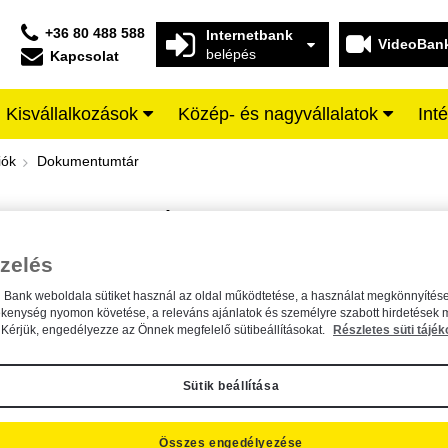
+36 80 488 588
Internetbank
VideoBan
belépés
Kapcsolat
Kisvállalkozások
Közép- és nagyvállalatok
Int
iffeisen BANK
iók
Dokumentumtár
DOKUMENTUMTÁR
Kereső sáv
zelés
n Bank weboldala sütiket használ az oldal működtetése, a használat megkönnyítése
A dokumentum kereséséhez kérjük, írja be a keresőszót a mezőbe.
ékenység nyomon követése, a releváns ajánlatok és személyre szabott hirdetések 
Kérjük, engedélyezze az Önnek megfelelő sütibeállításokat.
Részletes süti tájék
Sütik beállítása
Összes engedélyezése