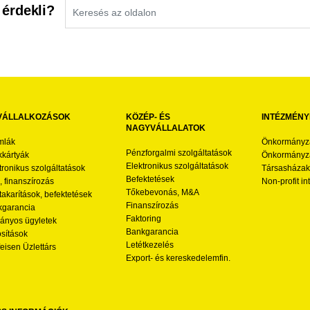
 érdekli?
VÁLLALKOZÁSOK
KÖZÉP- ÉS
INTÉZMÉNY
NAGYVÁLLALATOK
mlák
Önkormányz
Pénzforgalmi szolgáltatások
kártyák
Önkormányza
Elektronikus szolgáltatások
tronikus szolgáltatások
Társasházak
Befektetések
l, finanszírozás
Non-profit i
Tőkebevonás, M&A
akarítások, befektetések
Finanszírozás
garancia
Faktoring
nyos ügyletek
Bankgarancia
osítások
Letétkezelés
feisen Üzlettárs
Export- és kereskedelemfin.