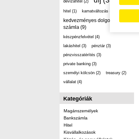
díj
(39)
devizahitel
(2)
hitel
(1)
kamatváltozás
(2)
kedvezményes dolgozói
számla
(9)
készpénzfelvétel
(4)
lakáshitel
(3)
pénztár
(3)
pénzvisszatérítés
(3)
private banking
(3)
személyi kölcsön
(2)
treasury
(2)
vállalat
(4)
Kategóriák
Magánszemélyek
Bankszámla
Hitel
Kisvállalkozások