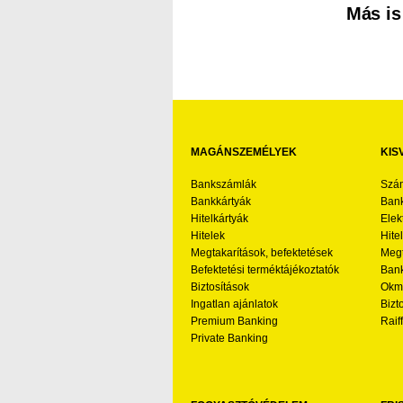
Más is
MAGÁNSZEMÉLYEK
KIS
Bankszámlák
Szá
Bankkártyák
Bank
Hitelkártyák
Elek
Hitelek
Hite
Megtakarítások, befektetések
Megt
Befektetési terméktájékoztatók
Bank
Biztosítások
Okmá
Ingatlan ajánlatok
Bizt
Premium Banking
Raif
Private Banking