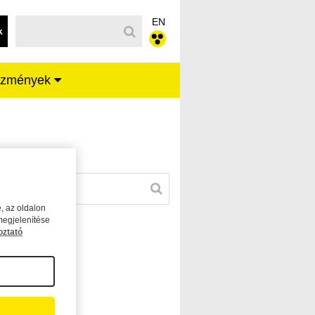
EN
k
ézmények
, az oldalon
megjelenítése
oztató