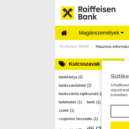
Ugrás a fő tartalomhoz
Magánszemélyek
Dokumentumtár - Ra
Raiffeisen BANK
Hasznos informác
Kulcsszavak
Sütike
bankkártya
(2)
bankszámlahitel
(2)
A Raiffeise
végzett tev
bankszámla tájékoztató
(2)
érdekében. 
befektetés
(1)
betét
(1)
csekk
(1)
csoportos beszedés
(1)