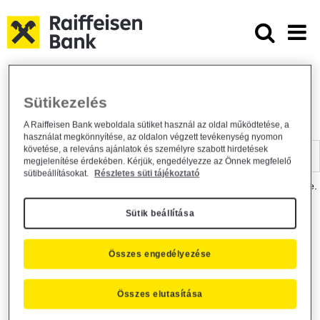
Ugrás a fő tartalomhoz
Dokumentumtár - Raiffeisen BANK
Raiffeisen BANK
Hasznos információk
Dokumentumtár
Sütikezelés
DOKUMENTUMTÁR
A Raiffeisen Bank weboldala sütiket használ az oldal működtetése, a
használat megkönnyítése, az oldalon végzett tevékenység nyomon
Kereső sáv
követése, a releváns ajánlatok és személyre szabott hirdetések
megjelenítése érdekében. Kérjük, engedélyezze az Önnek megfelelő
sütibeállításokat.
Részletes süti tájékoztató
A dokumentum kereséséhez kérjük, írja be a keresőszót a mezőbe.
Sütik beállítása
Kereső sáv
Más is érdekli?
Összes engedélyezése
Összes elutasítása