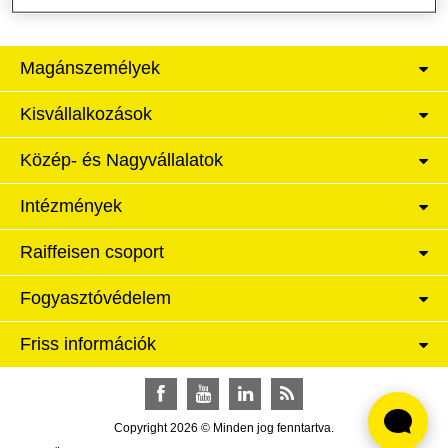
Magánszemélyek
Kisvállalkozások
Közép- és Nagyvállalatok
Intézmények
Raiffeisen csoport
Fogyasztóvédelem
Friss információk
Facebook
YouTube
LinkedIn
RSS
Copyright 2026 © Minden jog fenntartva.