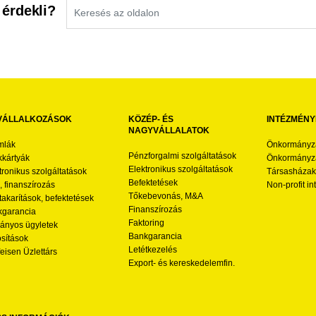
 érdekli?
VÁLLALKOZÁSOK
KÖZÉP- ÉS
INTÉZMÉNY
NAGYVÁLLALATOK
mlák
Önkormányz
Pénzforgalmi szolgáltatások
kártyák
Önkormányza
Elektronikus szolgáltatások
tronikus szolgáltatások
Társasházak
Befektetések
l, finanszírozás
Non-profit i
Tőkebevonás, M&A
akarítások, befektetések
Finanszírozás
garancia
Faktoring
nyos ügyletek
Bankgarancia
osítások
Letétkezelés
feisen Üzlettárs
Export- és kereskedelemfin.