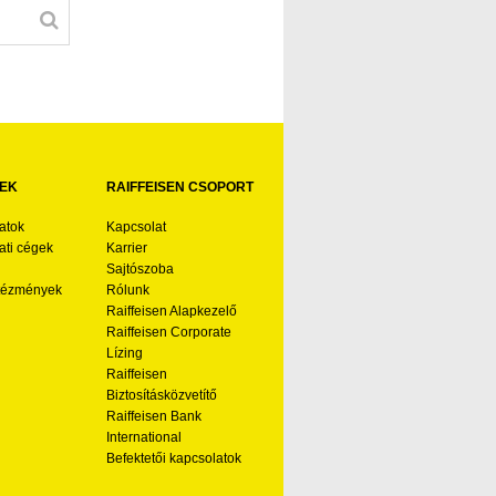
EK
RAIFFEISEN CSOPORT
atok
Kapcsolat
ti cégek
Karrier
Sajtószoba
ntézmények
Rólunk
Raiffeisen Alapkezelő
Raiffeisen Corporate
Lízing
Raiffeisen
Biztosításközvetítő
Raiffeisen Bank
International
Befektetői kapcsolatok