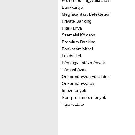
Közép- és nagyvállalatok
Bankkártya
Megtakarítás, befektetés
Private Banking
Hitelkártya
Személyi Kölcsön
Premium Banking
Bankszámlahitel
Lakáshitel
Pénzügyi Intézmények
Társasházak
Önkormányzati vállalatok
Önkormányzatok
Intézmények
Non-profit intézmények
Tájékoztató
Kereső sáv