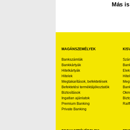
Más is
MAGÁNSZEMÉLYEK
KIS
Bankszámlák
Szá
Bankkártyák
Bank
Hitelkártyák
Elek
Hitelek
Hite
Megtakarítások, befektetések
Megt
Befektetési terméktájékoztatók
Bank
Biztosítások
Okmá
Ingatlan ajánlatok
Bizt
Premium Banking
Raif
Private Banking