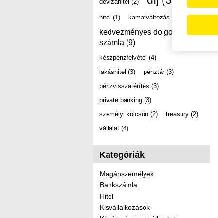
díj
(39)
devizahitel
(2)
hitel
(1)
kamatváltozás
(2)
kedvezményes dolgozói
számla
(9)
készpénzfelvétel
(4)
lakáshitel
(3)
pénztár
(3)
pénzvisszatérítés
(3)
private banking
(3)
személyi kölcsön
(2)
treasury
(2)
vállalat
(4)
Kategóriák
Magánszemélyek
Bankszámla
Hitel
Kisvállalkozások