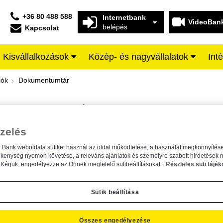
+36 80 488 588
Internetbank
VideoBan
belépés
Kapcsolat
Kisvállalkozások
Közép- és nagyvállalatok
Int
iffeisen BANK
iók
Dokumentumtár
DOKUMENTUMTÁR
Kereső sáv
zelés
n Bank weboldala sütiket használ az oldal működtetése, a használat megkönnyítése
A dokumentum kereséséhez kérjük, írja be a keresőszót a mezőbe.
ékenység nyomon követése, a releváns ajánlatok és személyre szabott hirdetések 
Kérjük, engedélyezze az Önnek megfelelő sütibeállításokat.
Részletes süti tájék
Sütik beállítása
Összes engedélyezése