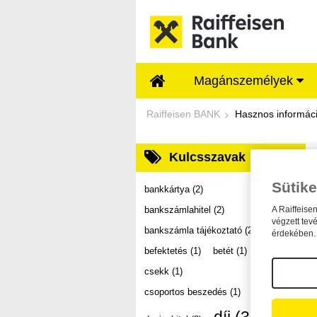
Ugrás a fő tartalomhoz
Magánszemélyek
Dokumentumtár - Ra
Raiffeisen BANK
Hasznos informác
Kulcsszavak
Sütike
bankkártya
(2)
bankszámlahitel
(2)
A Raiffeise
végzett tev
bankszámla tájékoztató
(2)
érdekében. 
befektetés
(1)
betét
(1)
csekk
(1)
csoportos beszedés
(1)