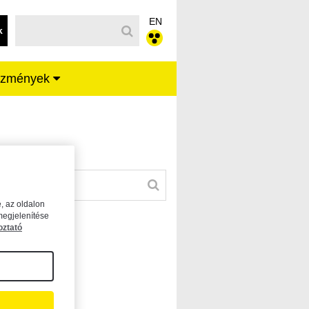
EN
k
ézmények
, az oldalon
megjelenítése
oztató