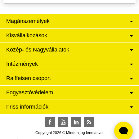
Magánszemélyek
Kisvállalkozások
Közép- és Nagyvállalatok
Intézmények
Raiffeisen csoport
Fogyasztóvédelem
Friss információk
Facebook
YouTube
LinkedIn
RSS
Copyright 2026 © Minden jog fenntartva.