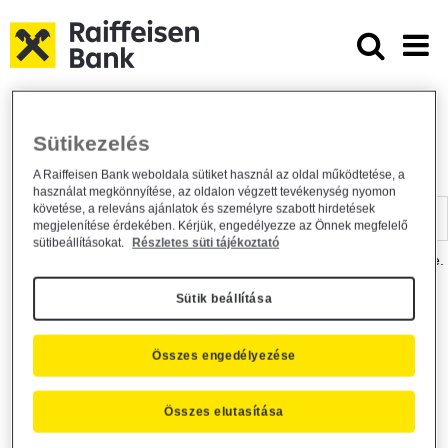
Ugrás a fő tartalomhoz
Dokumentumtár - Raiffeisen BANK
Raiffeisen BANK
Hasznos információk
Dokumentumtár
Sütikezelés
DOKUMENTUMTÁR
A Raiffeisen Bank weboldala sütiket használ az oldal működtetése, a
használat megkönnyítése, az oldalon végzett tevékenység nyomon
Kereső sáv
követése, a releváns ajánlatok és személyre szabott hirdetések
megjelenítése érdekében. Kérjük, engedélyezze az Önnek megfelelő
sütibeállításokat.
Részletes süti tájékoztató
A dokumentum kereséséhez kérjük, írja be a keresőszót a mezőbe.
Sütik beállítása
Kereső sáv
Más is érdekli?
Összes engedélyezése
Összes elutasítása