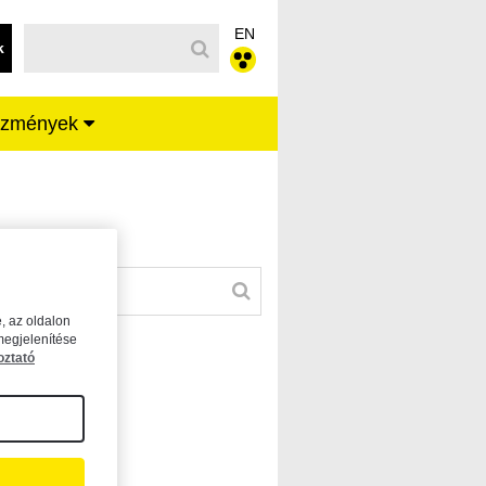
EN
k
ézmények
, az oldalon
megjelenítése
oztató