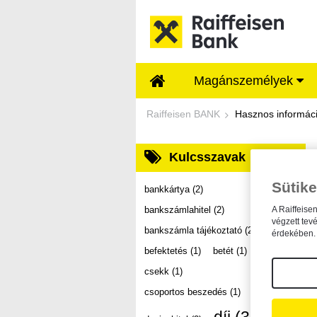
Ugrás a fő tartalomhoz
Magánszemélyek
Dokumentumtár - Ra
Raiffeisen BANK
Hasznos informác
Kulcsszavak
Sütike
bankkártya
(2)
bankszámlahitel
(2)
A Raiffeise
végzett tev
bankszámla tájékoztató
(2)
érdekében. 
befektetés
(1)
betét
(1)
csekk
(1)
csoportos beszedés
(1)