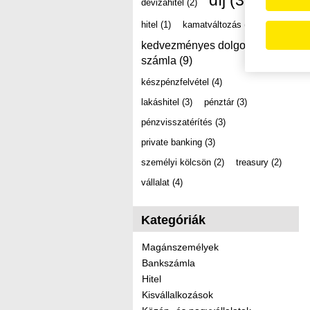
díj
(39)
devizahitel
(2)
hitel
(1)
kamatváltozás
(2)
kedvezményes dolgozói
számla
(9)
készpénzfelvétel
(4)
lakáshitel
(3)
pénztár
(3)
pénzvisszatérítés
(3)
private banking
(3)
személyi kölcsön
(2)
treasury
(2)
vállalat
(4)
Kategóriák
Magánszemélyek
Bankszámla
Hitel
Kisvállalkozások