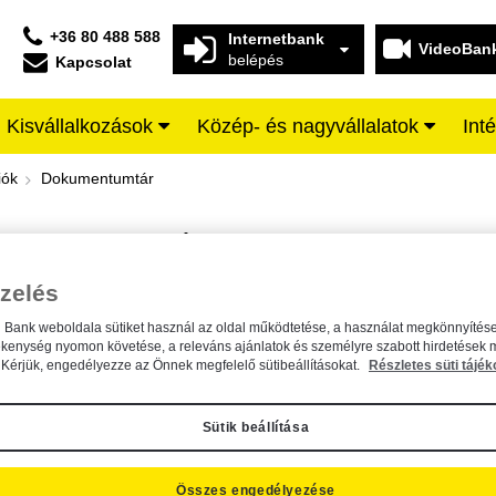
+36 80 488 588
Internetbank
VideoBan
belépés
Kapcsolat
Kisvállalkozások
Közép- és nagyvállalatok
Int
iffeisen BANK
iók
Dokumentumtár
DOKUMENTUMTÁR
Kereső sáv
zelés
n Bank weboldala sütiket használ az oldal működtetése, a használat megkönnyítése
A dokumentum kereséséhez kérjük, írja be a keresőszót a mezőbe.
ékenység nyomon követése, a releváns ajánlatok és személyre szabott hirdetések 
Kérjük, engedélyezze az Önnek megfelelő sütibeállításokat.
Részletes süti tájék
Sütik beállítása
Összes engedélyezése