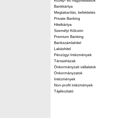
Közép- és nagyvállalatok
Bankkártya
Megtakarítás, befektetés
Private Banking
Hitelkártya
Személyi Kölcsön
Premium Banking
Bankszámlahitel
Lakáshitel
Pénzügyi Intézmények
Társasházak
Önkormányzati vállalatok
Önkormányzatok
Intézmények
Non-profit intézmények
Tájékoztató
Kereső sáv