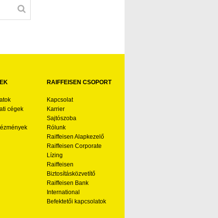
EK
RAIFFEISEN CSOPORT
atok
Kapcsolat
ti cégek
Karrier
Sajtószoba
ntézmények
Rólunk
Raiffeisen Alapkezelő
Raiffeisen Corporate
Lízing
Raiffeisen
Biztosításközvetítő
Raiffeisen Bank
International
Befektetői kapcsolatok