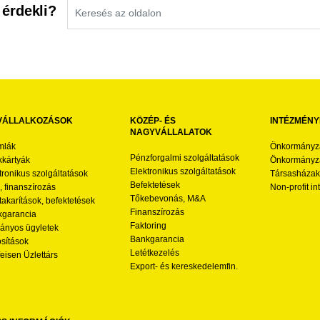
 érdekli?
VÁLLALKOZÁSOK
KÖZÉP- ÉS
INTÉZMÉNY
NAGYVÁLLALATOK
mlák
Önkormányz
Pénzforgalmi szolgáltatások
kártyák
Önkormányza
Elektronikus szolgáltatások
tronikus szolgáltatások
Társasházak
Befektetések
l, finanszírozás
Non-profit i
Tőkebevonás, M&A
akarítások, befektetések
Finanszírozás
garancia
Faktoring
nyos ügyletek
Bankgarancia
osítások
Letétkezelés
feisen Üzlettárs
Export- és kereskedelemfin.