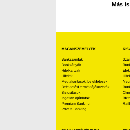
Más is
MAGÁNSZEMÉLYEK
KIS
Bankszámlák
Szá
Bankkártyák
Bank
Hitelkártyák
Elek
Hitelek
Hite
Megtakarítások, befektetések
Megt
Befektetési terméktájékoztatók
Bank
Biztosítások
Okmá
Ingatlan ajánlatok
Bizt
Premium Banking
Raif
Private Banking