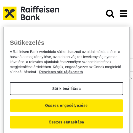
Ugrás a fő tartalomhoz
Dokumentumtár - Raiffeisen BANK
Raiffeisen BANK
Hasznos információk
Dokumentumtár
Sütikezelés
DOKUMENTUMTÁR
A Raiffeisen Bank weboldala sütiket használ az oldal működtetése, a
használat megkönnyítése, az oldalon végzett tevékenység nyomon
Kereső sáv
követése, a releváns ajánlatok és személyre szabott hirdetések
megjelenítése érdekében. Kérjük, engedélyezze az Önnek megfelelő
sütibeállításokat.
Részletes süti tájékoztató
A dokumentum kereséséhez kérjük, írja be a keresőszót a mezőbe.
Sütik beállítása
Kereső sáv
Más is érdekli?
Összes engedélyezése
Összes elutasítása