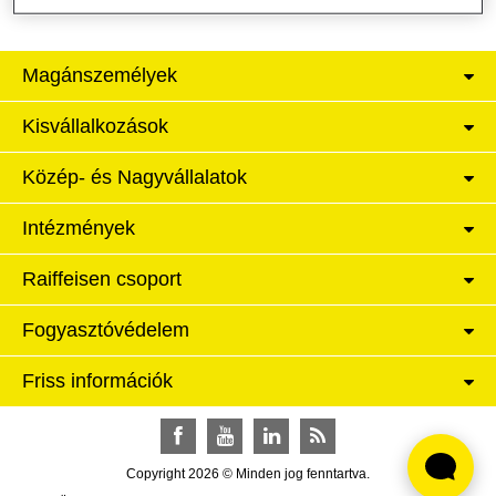
Magánszemélyek
Kisvállalkozások
Közép- és Nagyvállalatok
Intézmények
Raiffeisen csoport
Fogyasztóvédelem
Friss információk
Facebook
YouTube
LinkedIn
RSS
Copyright 2026 © Minden jog fenntartva.