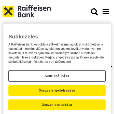
Ugrás a fő tartalomhoz
Dokumentumtár - Raiffeisen BANK
Raiffeisen BANK
Hasznos információk
Dokumentumtár
Sütikezelés
DOKUMENTUMTÁR
A Raiffeisen Bank weboldala sütiket használ az oldal működtetése, a
használat megkönnyítése, az oldalon végzett tevékenység nyomon
Kereső sáv
követése, a releváns ajánlatok és személyre szabott hirdetések
megjelenítése érdekében. Kérjük, engedélyezze az Önnek megfelelő
sütibeállításokat.
Részletes süti tájékoztató
A dokumentum kereséséhez kérjük, írja be a keresőszót a mezőbe.
Sütik beállítása
Kereső sáv
Más is érdekli?
Összes engedélyezése
Összes elutasítása