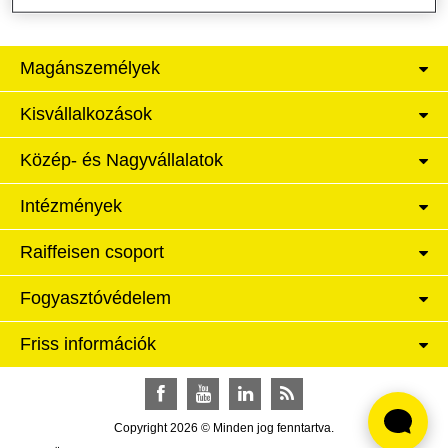
Magánszemélyek
Kisvállalkozások
Közép- és Nagyvállalatok
Intézmények
Raiffeisen csoport
Fogyasztóvédelem
Friss információk
Facebook
YouTube
LinkedIn
RSS
Copyright 2026 © Minden jog fenntartva.