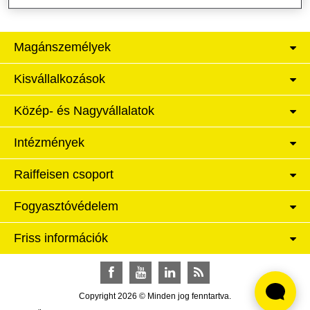
Magánszemélyek
Kisvállalkozások
Közép- és Nagyvállalatok
Intézmények
Raiffeisen csoport
Fogyasztóvédelem
Friss információk
Facebook
YouTube
LinkedIn
RSS
Copyright 2026 © Minden jog fenntartva.