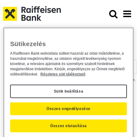
Ugrás a fő tartalomhoz
Dokumentumtár - Raiffeisen BANK
Raiffeisen BANK
Hasznos információk
Dokumentumtár
Sütikezelés
DOKUMENTUMTÁR
A Raiffeisen Bank weboldala sütiket használ az oldal működtetése, a
használat megkönnyítése, az oldalon végzett tevékenység nyomon
Kereső sáv
követése, a releváns ajánlatok és személyre szabott hirdetések
megjelenítése érdekében. Kérjük, engedélyezze az Önnek megfelelő
sütibeállításokat.
Részletes süti tájékoztató
A dokumentum kereséséhez kérjük, írja be a keresőszót a mezőbe.
Sütik beállítása
Kereső sáv
Más is érdekli?
Összes engedélyezése
Összes elutasítása