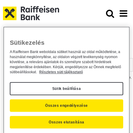
Ugrás a fő tartalomhoz
Dokumentumtár - Raiffeisen BANK
Raiffeisen BANK
Hasznos információk
Dokumentumtár
Sütikezelés
DOKUMENTUMTÁR
A Raiffeisen Bank weboldala sütiket használ az oldal működtetése, a
használat megkönnyítése, az oldalon végzett tevékenység nyomon
Kereső sáv
követése, a releváns ajánlatok és személyre szabott hirdetések
megjelenítése érdekében. Kérjük, engedélyezze az Önnek megfelelő
sütibeállításokat.
Részletes süti tájékoztató
A dokumentum kereséséhez kérjük, írja be a keresőszót a mezőbe.
Sütik beállítása
Kereső sáv
Más is érdekli?
Összes engedélyezése
Összes elutasítása