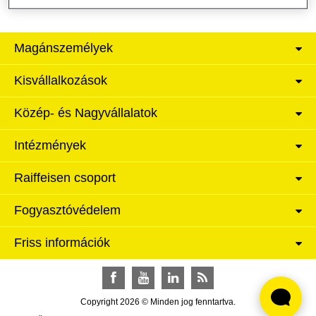
Magánszemélyek
Kisvállalkozások
Közép- és Nagyvállalatok
Intézmények
Raiffeisen csoport
Fogyasztóvédelem
Friss információk
Facebook
YouTube
LinkedIn
RSS
Copyright 2026 © Minden jog fenntartva.