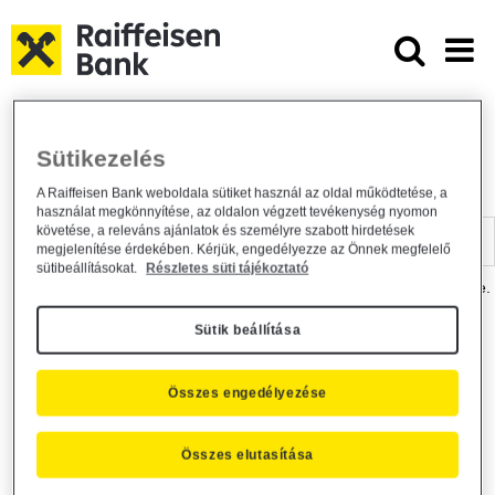
Ugrás a fő tartalomhoz
Dokumentumtár - Raiffeisen BANK
Raiffeisen BANK
Hasznos információk
Dokumentumtár
Sütikezelés
DOKUMENTUMTÁR
A Raiffeisen Bank weboldala sütiket használ az oldal működtetése, a
használat megkönnyítése, az oldalon végzett tevékenység nyomon
Kereső sáv
követése, a releváns ajánlatok és személyre szabott hirdetések
megjelenítése érdekében. Kérjük, engedélyezze az Önnek megfelelő
sütibeállításokat.
Részletes süti tájékoztató
A dokumentum kereséséhez kérjük, írja be a keresőszót a mezőbe.
Sütik beállítása
Kereső sáv
Más is érdekli?
Összes engedélyezése
Összes elutasítása