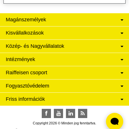
Magánszemélyek
Kisvállalkozások
Közép- és Nagyvállalatok
Intézmények
Raiffeisen csoport
Fogyasztóvédelem
Friss információk
Facebook
YouTube
LinkedIn
RSS
Copyright 2026 © Minden jog fenntartva.