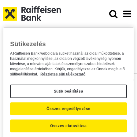
Ugrás a fő tartalomhoz
Dokumentumtár - Raiffeisen BANK
Raiffeisen BANK
Hasznos információk
Dokumentumtár
Sütikezelés
DOKUMENTUMTÁR
A Raiffeisen Bank weboldala sütiket használ az oldal működtetése, a
használat megkönnyítése, az oldalon végzett tevékenység nyomon
Kereső sáv
követése, a releváns ajánlatok és személyre szabott hirdetések
megjelenítése érdekében. Kérjük, engedélyezze az Önnek megfelelő
sütibeállításokat.
Részletes süti tájékoztató
A dokumentum kereséséhez kérjük, írja be a keresőszót a mezőbe.
Sütik beállítása
Kereső sáv
Más is érdekli?
Összes engedélyezése
Összes elutasítása