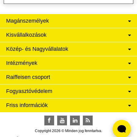
Magánszemélyek
Kisvállalkozások
Közép- és Nagyvállalatok
Intézmények
Raiffeisen csoport
Fogyasztóvédelem
Friss információk
Facebook
YouTube
LinkedIn
RSS
Copyright 2026 © Minden jog fenntartva.