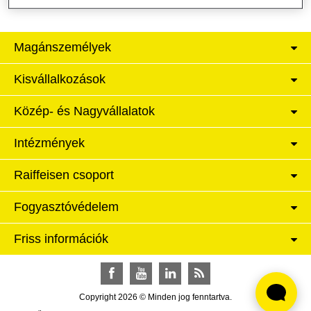
Magánszemélyek
Kisvállalkozások
Közép- és Nagyvállalatok
Intézmények
Raiffeisen csoport
Fogyasztóvédelem
Friss információk
Facebook
YouTube
LinkedIn
RSS
Copyright 2026 © Minden jog fenntartva.