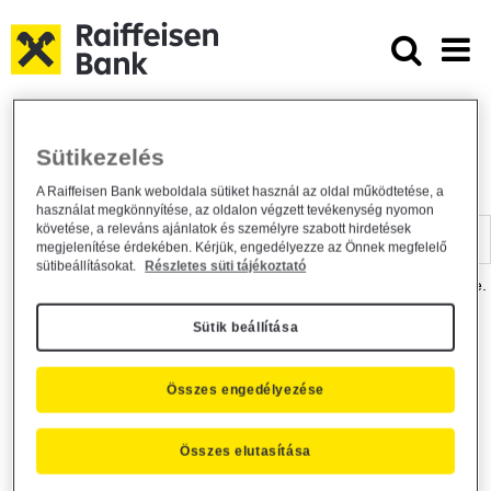
Ugrás a fő tartalomhoz
Dokumentumtár - Raiffeisen BANK
Raiffeisen BANK
Hasznos információk
Dokumentumtár
Sütikezelés
DOKUMENTUMTÁR
A Raiffeisen Bank weboldala sütiket használ az oldal működtetése, a
használat megkönnyítése, az oldalon végzett tevékenység nyomon
Kereső sáv
követése, a releváns ajánlatok és személyre szabott hirdetések
megjelenítése érdekében. Kérjük, engedélyezze az Önnek megfelelő
sütibeállításokat.
Részletes süti tájékoztató
A dokumentum kereséséhez kérjük, írja be a keresőszót a mezőbe.
Sütik beállítása
Kereső sáv
Más is érdekli?
Összes engedélyezése
Összes elutasítása