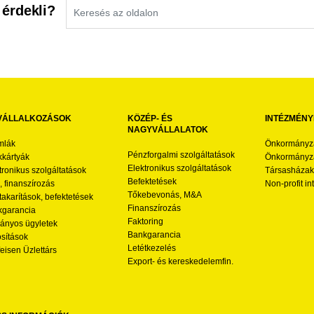
 érdekli?
VÁLLALKOZÁSOK
KÖZÉP- ÉS
INTÉZMÉNY
NAGYVÁLLALATOK
mlák
Önkormányz
Pénzforgalmi szolgáltatások
kártyák
Önkormányza
Elektronikus szolgáltatások
tronikus szolgáltatások
Társasházak
Befektetések
l, finanszírozás
Non-profit i
Tőkebevonás, M&A
akarítások, befektetések
Finanszírozás
garancia
Faktoring
nyos ügyletek
Bankgarancia
osítások
Letétkezelés
feisen Üzlettárs
Export- és kereskedelemfin.