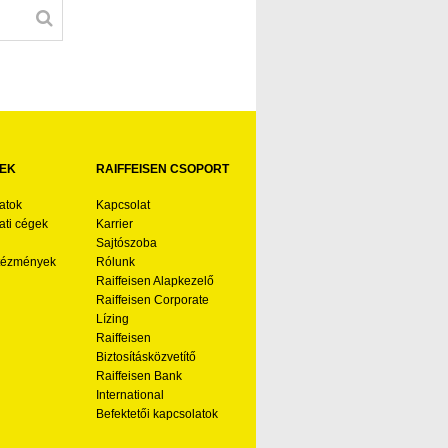
EK
RAIFFEISEN CSOPORT
atok
Kapcsolat
ti cégek
Karrier
Sajtószoba
ntézmények
Rólunk
Raiffeisen Alapkezelő
Raiffeisen Corporate
Lízing
Raiffeisen
Biztosításközvetítő
Raiffeisen Bank
International
Befektetői kapcsolatok