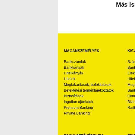
Más is
MAGÁNSZEMÉLYEK
KIS
Bankszámlák
Szá
Bankkártyák
Bank
Hitelkártyák
Elek
Hitelek
Hite
Megtakarítások, befektetések
Megt
Befektetési terméktájékoztatók
Bank
Biztosítások
Okmá
Ingatlan ajánlatok
Bizt
Premium Banking
Raif
Private Banking