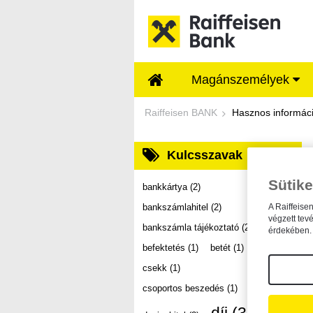
Ugrás a fő tartalomhoz
Magánszemélyek
Dokumentumtár - Ra
Raiffeisen BANK
Hasznos informác
Kulcsszavak
Sütike
bankkártya
(2)
bankszámlahitel
(2)
A Raiffeise
végzett tev
bankszámla tájékoztató
(2)
érdekében. 
befektetés
(1)
betét
(1)
csekk
(1)
csoportos beszedés
(1)