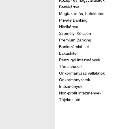
Közép- és nagyvállalatok
Bankkártya
Megtakarítás, befektetés
Private Banking
Hitelkártya
Személyi Kölcsön
Premium Banking
Bankszámlahitel
Lakáshitel
Pénzügyi Intézmények
Társasházak
Önkormányzati vállalatok
Önkormányzatok
Intézmények
Non-profit intézmények
Tájékoztató
Kereső sáv