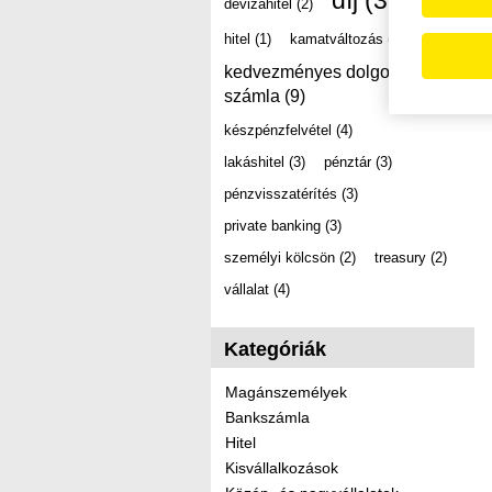
díj
(39)
devizahitel
(2)
hitel
(1)
kamatváltozás
(2)
kedvezményes dolgozói
számla
(9)
készpénzfelvétel
(4)
lakáshitel
(3)
pénztár
(3)
pénzvisszatérítés
(3)
private banking
(3)
személyi kölcsön
(2)
treasury
(2)
vállalat
(4)
Kategóriák
Magánszemélyek
Bankszámla
Hitel
Kisvállalkozások