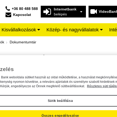
+36 80 488 588
Internetbank
VideoBan
belépés
Kapcsolat
Kisvállalkozások
Közép- és nagyvállalatok
Int
iffeisen BANK
iók
Dokumentumtár
DOKUMENTUMTÁR
Kereső sáv
zelés
n Bank weboldala sütiket használ az oldal működtetése, a használat megkönnyítése
A dokumentum kereséséhez kérjük, írja be a keresőszót a mezőbe.
ékenység nyomon követése, a releváns ajánlatok és személyre szabott hirdetések 
Kérjük, engedélyezze az Önnek megfelelő sütibeállításokat.
Részletes süti tájék
Sütik beállítása
Összes engedélyezése