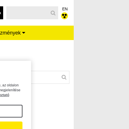
EN
k
ézmények
, az oldalon
megjelenítése
oztató