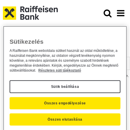
Ugrás a fő tartalomhoz
Dokumentumtár - Raiffeisen BANK
Raiffeisen BANK
Hasznos információk
Dokumentumtár
Sütikezelés
DOKUMENTUMTÁR
A Raiffeisen Bank weboldala sütiket használ az oldal működtetése, a
használat megkönnyítése, az oldalon végzett tevékenység nyomon
Kereső sáv
követése, a releváns ajánlatok és személyre szabott hirdetések
megjelenítése érdekében. Kérjük, engedélyezze az Önnek megfelelő
sütibeállításokat.
Részletes süti tájékoztató
A dokumentum kereséséhez kérjük, írja be a keresőszót a mezőbe.
Sütik beállítása
Kereső sáv
Más is érdekli?
Összes engedélyezése
Összes elutasítása