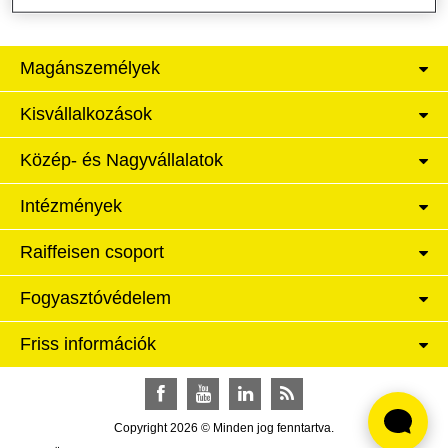
Magánszemélyek
Kisvállalkozások
Közép- és Nagyvállalatok
Intézmények
Raiffeisen csoport
Fogyasztóvédelem
Friss információk
Facebook
YouTube
LinkedIn
RSS
Copyright 2026 © Minden jog fenntartva.