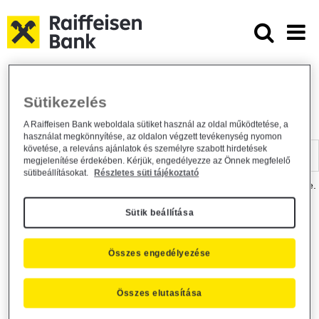
Ugrás a fő tartalomhoz
Dokumentumtár - Raiffeisen BANK
Raiffeisen BANK
Hasznos információk
Dokumentumtár
Sütikezelés
DOKUMENTUMTÁR
A Raiffeisen Bank weboldala sütiket használ az oldal működtetése, a
használat megkönnyítése, az oldalon végzett tevékenység nyomon
Kereső sáv
követése, a releváns ajánlatok és személyre szabott hirdetések
megjelenítése érdekében. Kérjük, engedélyezze az Önnek megfelelő
sütibeállításokat.
Részletes süti tájékoztató
A dokumentum kereséséhez kérjük, írja be a keresőszót a mezőbe.
Sütik beállítása
Kereső sáv
Más is érdekli?
Összes engedélyezése
Összes elutasítása