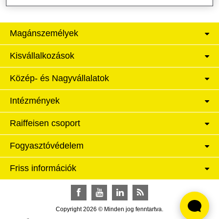
Magánszemélyek
Kisvállalkozások
Közép- és Nagyvállalatok
Intézmények
Raiffeisen csoport
Fogyasztóvédelem
Friss információk
Facebook
YouTube
LinkedIn
RSS
Copyright 2026 © Minden jog fenntartva.