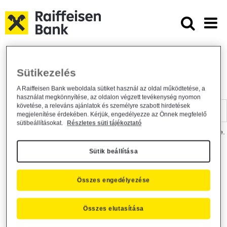
Ugrás a fő tartalomhoz
Dokumentumtár - Raiffeisen BANK
Raiffeisen BANK
Hasznos információk
Dokumentumtár
Sütikezelés
DOKUMENTUMTÁR
A Raiffeisen Bank weboldala sütiket használ az oldal működtetése, a
használat megkönnyítése, az oldalon végzett tevékenység nyomon
Kereső sáv
követése, a releváns ajánlatok és személyre szabott hirdetések
megjelenítése érdekében. Kérjük, engedélyezze az Önnek megfelelő
sütibeállításokat.
Részletes süti tájékoztató
A dokumentum kereséséhez kérjük, írja be a keresőszót a mezőbe.
Sütik beállítása
Kereső sáv
Más is érdekli?
Összes engedélyezése
Összes elutasítása