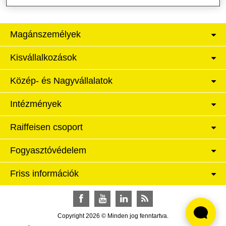
Magánszemélyek
Kisvállalkozások
Közép- és Nagyvállalatok
Intézmények
Raiffeisen csoport
Fogyasztóvédelem
Friss információk
Facebook
YouTube
LinkedIn
RSS
Copyright 2026 © Minden jog fenntartva.