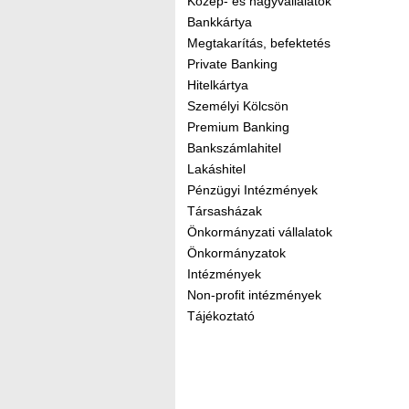
Közép- és nagyvállalatok
Bankkártya
Megtakarítás, befektetés
Private Banking
Hitelkártya
Személyi Kölcsön
Premium Banking
Bankszámlahitel
Lakáshitel
Pénzügyi Intézmények
Társasházak
Önkormányzati vállalatok
Önkormányzatok
Intézmények
Non-profit intézmények
Tájékoztató
Kereső sáv