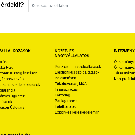
 érdekli?
VÁLLALKOZÁSOK
KÖZÉP- ÉS
INTÉZMÉNY
NAGYVÁLLALATOK
mlák
Önkormányz
Pénzforgalmi szolgáltatások
kártyák
Önkormányza
Elektronikus szolgáltatások
tronikus szolgáltatások
Társasházak
Befektetések
l, finanszírozás
Non-profit i
Tőkebevonás, M&A
akarítások, befektetések
Finanszírozás
garancia
Faktoring
nyos ügyletek
Bankgarancia
osítások
Letétkezelés
feisen Üzlettárs
Export- és kereskedelemfin.