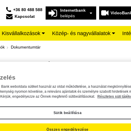
+36 80 488 588
Internetbank
VideoBan
belépés
Kapcsolat
Kisvállalkozások
Közép- és nagyvállalatok
Int
iffeisen BANK
iók
Dokumentumtár
DOKUMENTUMTÁR
Kereső sáv
zelés
n Bank weboldala sütiket használ az oldal működtetése, a használat megkönnyítése
A dokumentum kereséséhez kérjük, írja be a keresőszót a mezőbe.
ékenység nyomon követése, a releváns ajánlatok és személyre szabott hirdetések 
Kérjük, engedélyezze az Önnek megfelelő sütibeállításokat.
Részletes süti tájék
Sütik beállítása
Összes engedélyezése