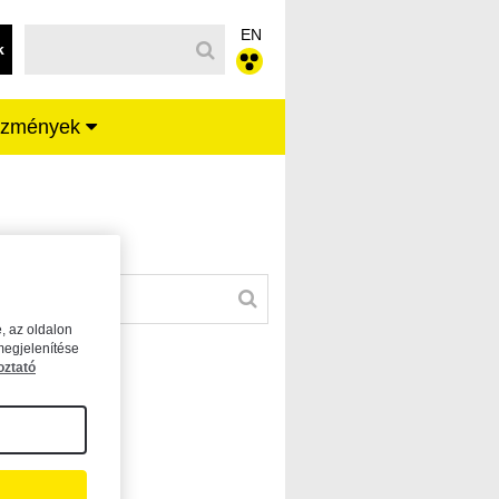
EN
k
ézmények
, az oldalon
megjelenítése
oztató