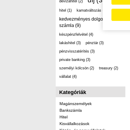
díj
(39)
devizahitel
(2)
hitel
(1)
kamatváltozás
(2)
kedvezményes dolgozói
számla
(9)
készpénzfelvétel
(4)
lakáshitel
(3)
pénztár
(3)
pénzvisszatérítés
(3)
private banking
(3)
személyi kölcsön
(2)
treasury
(2)
vállalat
(4)
Kategóriák
Magánszemélyek
Bankszámla
Hitel
Kisvállalkozások