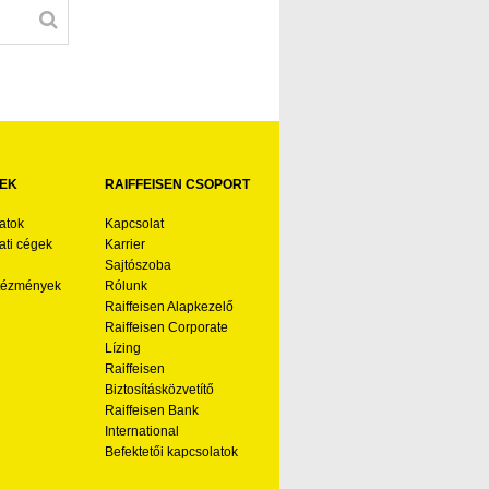
EK
RAIFFEISEN CSOPORT
atok
Kapcsolat
ti cégek
Karrier
Sajtószoba
ntézmények
Rólunk
Raiffeisen Alapkezelő
Raiffeisen Corporate
Lízing
Raiffeisen
Biztosításközvetítő
Raiffeisen Bank
International
Befektetői kapcsolatok