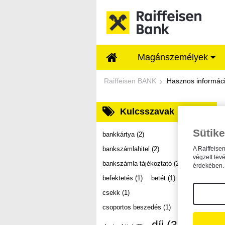
Ugrás a fő tartalomhoz
Magánszemélyek
Dokumentumtár - Ra
Raiffeisen BANK
Hasznos informác
Kulcsszavak
Sütike
bankkártya
(2)
bankszámlahitel
(2)
A Raiffeise
végzett tev
bankszámla tájékoztató
(2)
érdekében. 
befektetés
(1)
betét
(1)
csekk
(1)
csoportos beszedés
(1)