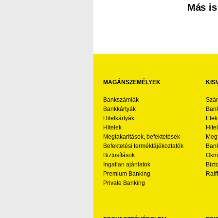
Más is
MAGÁNSZEMÉLYEK
KIS
Bankszámlák
Szá
Bankkártyák
Bank
Hitelkártyák
Elek
Hitelek
Hite
Megtakarítások, befektetések
Megt
Befektetési terméktájékoztatók
Bank
Biztosítások
Okmá
Ingatlan ajánlatok
Bizt
Premium Banking
Raif
Private Banking