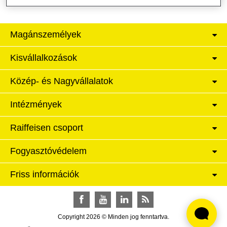
Magánszemélyek
Kisvállalkozások
Közép- és Nagyvállalatok
Intézmények
Raiffeisen csoport
Fogyasztóvédelem
Friss információk
Facebook
YouTube
LinkedIn
RSS
Copyright 2026 © Minden jog fenntartva.