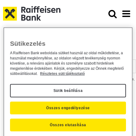
Ugrás a fő tartalomhoz
Dokumentumtár - Raiffeisen BANK
Raiffeisen BANK
Hasznos információk
Dokumentumtár
Sütikezelés
DOKUMENTUMTÁR
A Raiffeisen Bank weboldala sütiket használ az oldal működtetése, a
használat megkönnyítése, az oldalon végzett tevékenység nyomon
Kereső sáv
követése, a releváns ajánlatok és személyre szabott hirdetések
megjelenítése érdekében. Kérjük, engedélyezze az Önnek megfelelő
sütibeállításokat.
Részletes süti tájékoztató
A dokumentum kereséséhez kérjük, írja be a keresőszót a mezőbe.
Sütik beállítása
Kereső sáv
Más is érdekli?
Összes engedélyezése
Összes elutasítása