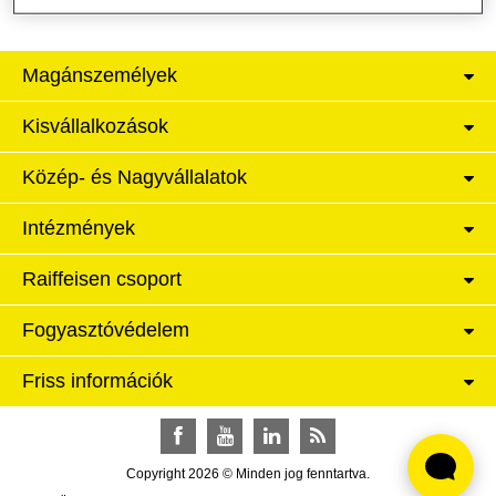
Magánszemélyek
Kisvállalkozások
Közép- és Nagyvállalatok
Intézmények
Raiffeisen csoport
Fogyasztóvédelem
Friss információk
Facebook
YouTube
LinkedIn
RSS
Copyright 2026 © Minden jog fenntartva.