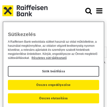
Ugrás a fő tartalomhoz
Dokumentumtár - Raiffeisen BANK
Raiffeisen BANK
Hasznos információk
Dokumentumtár
Sütikezelés
DOKUMENTUMTÁR
A Raiffeisen Bank weboldala sütiket használ az oldal működtetése, a
használat megkönnyítése, az oldalon végzett tevékenység nyomon
Kereső sáv
követése, a releváns ajánlatok és személyre szabott hirdetések
megjelenítése érdekében. Kérjük, engedélyezze az Önnek megfelelő
sütibeállításokat.
Részletes süti tájékoztató
A dokumentum kereséséhez kérjük, írja be a keresőszót a mezőbe.
Sütik beállítása
Kereső sáv
Más is érdekli?
Összes engedélyezése
Összes elutasítása