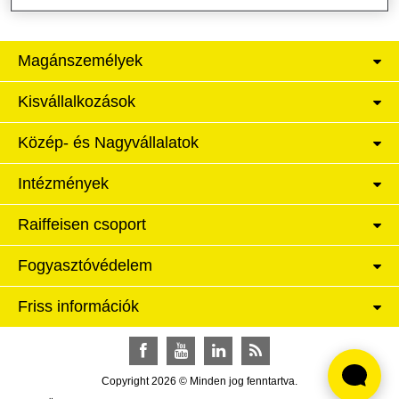
Magánszemélyek
Kisvállalkozások
Közép- és Nagyvállalatok
Intézmények
Raiffeisen csoport
Fogyasztóvédelem
Friss információk
Facebook
YouTube
LinkedIn
RSS
Copyright 2026 © Minden jog fenntartva.