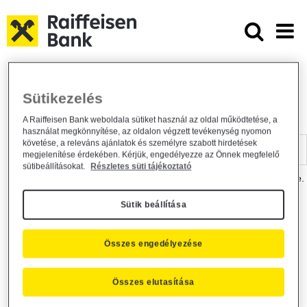
Ugrás a fő tartalomhoz
Dokumentumtár - Raiffeisen BANK
Raiffeisen BANK
Hasznos információk
Dokumentumtár
Sütikezelés
DOKUMENTUMTÁR
A Raiffeisen Bank weboldala sütiket használ az oldal működtetése, a
használat megkönnyítése, az oldalon végzett tevékenység nyomon
Kereső sáv
követése, a releváns ajánlatok és személyre szabott hirdetések
megjelenítése érdekében. Kérjük, engedélyezze az Önnek megfelelő
sütibeállításokat.
Részletes süti tájékoztató
A dokumentum kereséséhez kérjük, írja be a keresőszót a mezőbe.
Sütik beállítása
Kereső sáv
Más is érdekli?
Összes engedélyezése
Összes elutasítása