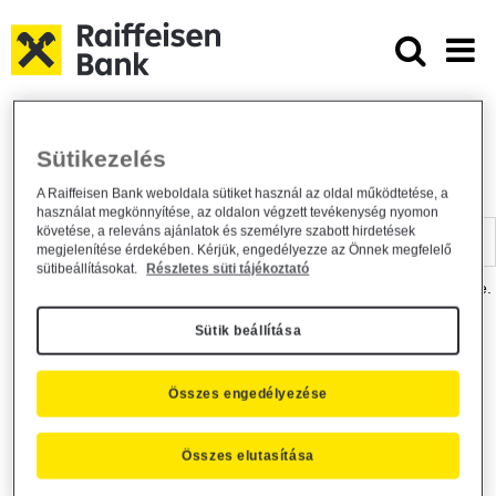
Ugrás a fő tartalomhoz
Dokumentumtár - Raiffeisen BANK
Raiffeisen BANK
Hasznos információk
Dokumentumtár
Sütikezelés
DOKUMENTUMTÁR
A Raiffeisen Bank weboldala sütiket használ az oldal működtetése, a
használat megkönnyítése, az oldalon végzett tevékenység nyomon
Kereső sáv
követése, a releváns ajánlatok és személyre szabott hirdetések
megjelenítése érdekében. Kérjük, engedélyezze az Önnek megfelelő
sütibeállításokat.
Részletes süti tájékoztató
A dokumentum kereséséhez kérjük, írja be a keresőszót a mezőbe.
Sütik beállítása
Kereső sáv
Más is érdekli?
Összes engedélyezése
Összes elutasítása