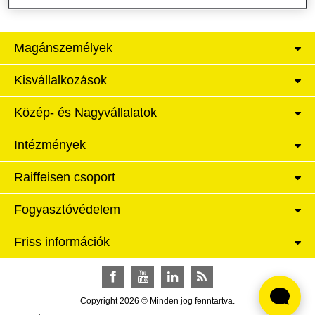
Magánszemélyek
Kisvállalkozások
Közép- és Nagyvállalatok
Intézmények
Raiffeisen csoport
Fogyasztóvédelem
Friss információk
Facebook
YouTube
LinkedIn
RSS
Copyright 2026 © Minden jog fenntartva.