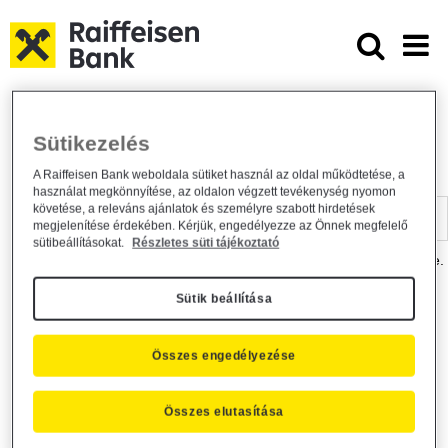
Ugrás a fő tartalomhoz
Dokumentumtár - Raiffeisen BANK
Raiffeisen BANK
Hasznos információk
Dokumentumtár
Sütikezelés
DOKUMENTUMTÁR
A Raiffeisen Bank weboldala sütiket használ az oldal működtetése, a
használat megkönnyítése, az oldalon végzett tevékenység nyomon
Kereső sáv
követése, a releváns ajánlatok és személyre szabott hirdetések
megjelenítése érdekében. Kérjük, engedélyezze az Önnek megfelelő
sütibeállításokat.
Részletes süti tájékoztató
A dokumentum kereséséhez kérjük, írja be a keresőszót a mezőbe.
Sütik beállítása
Kereső sáv
Más is érdekli?
Összes engedélyezése
Összes elutasítása