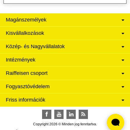
Magánszemélyek
Kisvállalkozások
Közép- és Nagyvállalatok
Intézmények
Raiffeisen csoport
Fogyasztóvédelem
Friss információk
Facebook
YouTube
LinkedIn
RSS
Copyright 2026 © Minden jog fenntartva.