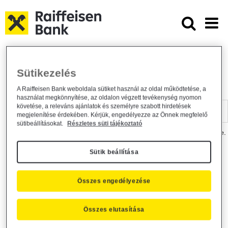
Ugrás a fő tartalomhoz
Dokumentumtár - Raiffeisen BANK
Raiffeisen BANK
Hasznos információk
Dokumentumtár
Sütikezelés
DOKUMENTUMTÁR
A Raiffeisen Bank weboldala sütiket használ az oldal működtetése, a
használat megkönnyítése, az oldalon végzett tevékenység nyomon
Kereső sáv
követése, a releváns ajánlatok és személyre szabott hirdetések
megjelenítése érdekében. Kérjük, engedélyezze az Önnek megfelelő
sütibeállításokat.
Részletes süti tájékoztató
A dokumentum kereséséhez kérjük, írja be a keresőszót a mezőbe.
Sütik beállítása
Kereső sáv
Más is érdekli?
Összes engedélyezése
Összes elutasítása