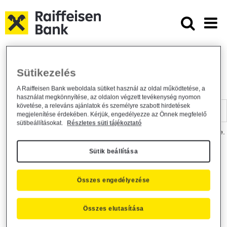
Ugrás a fő tartalomhoz
Dokumentumtár - Raiffeisen BANK
Raiffeisen BANK
Hasznos információk
Dokumentumtár
Sütikezelés
DOKUMENTUMTÁR
A Raiffeisen Bank weboldala sütiket használ az oldal működtetése, a
használat megkönnyítése, az oldalon végzett tevékenység nyomon
Kereső sáv
követése, a releváns ajánlatok és személyre szabott hirdetések
megjelenítése érdekében. Kérjük, engedélyezze az Önnek megfelelő
sütibeállításokat.
Részletes süti tájékoztató
A dokumentum kereséséhez kérjük, írja be a keresőszót a mezőbe.
Sütik beállítása
Kereső sáv
Más is érdekli?
Összes engedélyezése
Összes elutasítása