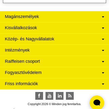
Magánszemélyek
Kisvállalkozások
Közép- és Nagyvállalatok
Intézmények
Raiffeisen csoport
Fogyasztóvédelem
Friss információk
Facebook
YouTube
LinkedIn
RSS
Copyright 2026 © Minden jog fenntartva.