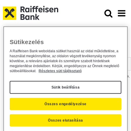
Ugrás a fő tartalomhoz
Dokumentumtár - Raiffeisen BANK
Raiffeisen BANK
Hasznos információk
Dokumentumtár
Sütikezelés
DOKUMENTUMTÁR
A Raiffeisen Bank weboldala sütiket használ az oldal működtetése, a
használat megkönnyítése, az oldalon végzett tevékenység nyomon
Kereső sáv
követése, a releváns ajánlatok és személyre szabott hirdetések
megjelenítése érdekében. Kérjük, engedélyezze az Önnek megfelelő
sütibeállításokat.
Részletes süti tájékoztató
A dokumentum kereséséhez kérjük, írja be a keresőszót a mezőbe.
Sütik beállítása
Kereső sáv
Más is érdekli?
Összes engedélyezése
Összes elutasítása