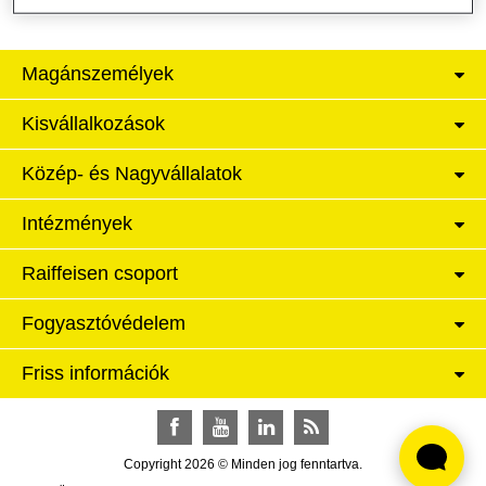
Magánszemélyek
Kisvállalkozások
Közép- és Nagyvállalatok
Intézmények
Raiffeisen csoport
Fogyasztóvédelem
Friss információk
Facebook
YouTube
LinkedIn
RSS
Copyright 2026 © Minden jog fenntartva.