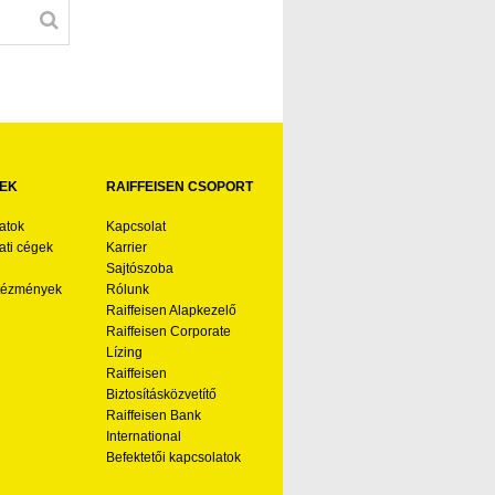
EK
RAIFFEISEN CSOPORT
atok
Kapcsolat
ti cégek
Karrier
Sajtószoba
ntézmények
Rólunk
Raiffeisen Alapkezelő
Raiffeisen Corporate
Lízing
Raiffeisen
Biztosításközvetítő
Raiffeisen Bank
International
Befektetői kapcsolatok