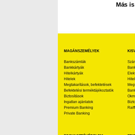
Más is
MAGÁNSZEMÉLYEK
KIS
Bankszámlák
Szá
Bankkártyák
Bank
Hitelkártyák
Elek
Hitelek
Hite
Megtakarítások, befektetések
Megt
Befektetési terméktájékoztatók
Bank
Biztosítások
Okmá
Ingatlan ajánlatok
Bizt
Premium Banking
Raif
Private Banking