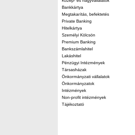
Közép- és nagyvállalatok
Bankkártya
Megtakarítás, befektetés
Private Banking
Hitelkártya
Személyi Kölcsön
Premium Banking
Bankszámlahitel
Lakáshitel
Pénzügyi Intézmények
Társasházak
Önkormányzati vállalatok
Önkormányzatok
Intézmények
Non-profit intézmények
Tájékoztató
Kereső sáv