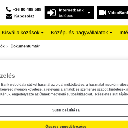
+36 80 488 588
Internetbank
VideoBan
belépés
Kapcsolat
Kisvállalkozások
Közép- és nagyvállalatok
Int
iffeisen BANK
iók
Dokumentumtár
DOKUMENTUMTÁR
Kereső sáv
zelés
n Bank weboldala sütiket használ az oldal működtetése, a használat megkönnyítése
A dokumentum kereséséhez kérjük, írja be a keresőszót a mezőbe.
ékenység nyomon követése, a releváns ajánlatok és személyre szabott hirdetések 
Kérjük, engedélyezze az Önnek megfelelő sütibeállításokat.
Részletes süti tájék
Sütik beállítása
Összes engedélyezése