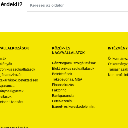
 érdekli?
VÁLLALKOZÁSOK
KÖZÉP- ÉS
INTÉZMÉNY
NAGYVÁLLALATOK
mlák
Önkormányz
Pénzforgalmi szolgáltatások
kártyák
Önkormányza
Elektronikus szolgáltatások
tronikus szolgáltatások
Társasházak
Befektetések
l, finanszírozás
Non-profit i
Tőkebevonás, M&A
akarítások, befektetések
Finanszírozás
garancia
Faktoring
nyos ügyletek
Bankgarancia
osítások
Letétkezelés
feisen Üzlettárs
Export- és kereskedelemfin.