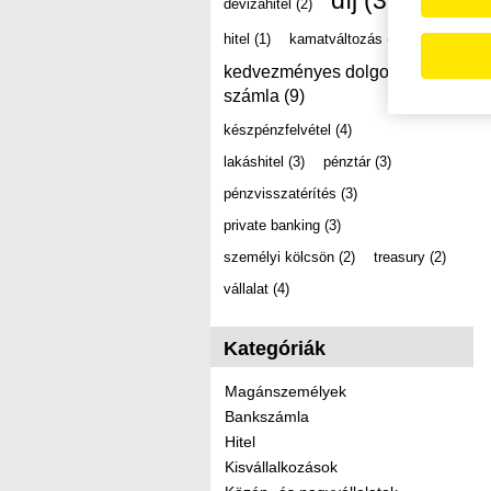
díj
(39)
devizahitel
(2)
hitel
(1)
kamatváltozás
(2)
kedvezményes dolgozói
számla
(9)
készpénzfelvétel
(4)
lakáshitel
(3)
pénztár
(3)
pénzvisszatérítés
(3)
private banking
(3)
személyi kölcsön
(2)
treasury
(2)
vállalat
(4)
Kategóriák
Magánszemélyek
Bankszámla
Hitel
Kisvállalkozások