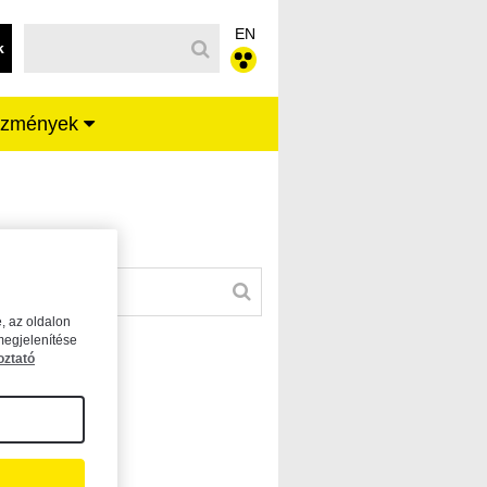
EN
k
ézmények
, az oldalon
megjelenítése
oztató