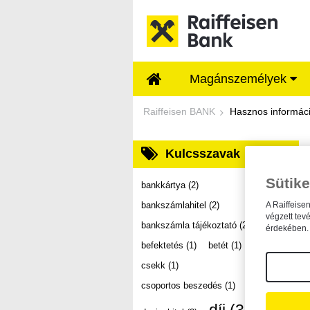
Ugrás a fő tartalomhoz
Magánszemélyek
Dokumentumtár - Ra
Raiffeisen BANK
Hasznos informác
Kulcsszavak
Sütike
bankkártya
(2)
bankszámlahitel
(2)
A Raiffeise
végzett tev
bankszámla tájékoztató
(2)
érdekében. 
befektetés
(1)
betét
(1)
csekk
(1)
csoportos beszedés
(1)