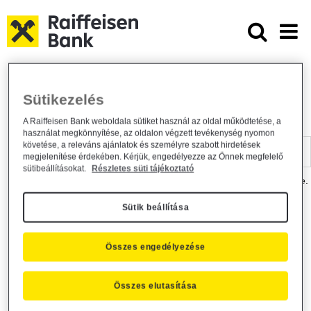
Ugrás a fő tartalomhoz
Dokumentumtár - Raiffeisen BANK
Raiffeisen BANK
Hasznos információk
Dokumentumtár
Sütikezelés
DOKUMENTUMTÁR
A Raiffeisen Bank weboldala sütiket használ az oldal működtetése, a
használat megkönnyítése, az oldalon végzett tevékenység nyomon
Kereső sáv
követése, a releváns ajánlatok és személyre szabott hirdetések
megjelenítése érdekében. Kérjük, engedélyezze az Önnek megfelelő
sütibeállításokat.
Részletes süti tájékoztató
A dokumentum kereséséhez kérjük, írja be a keresőszót a mezőbe.
Sütik beállítása
Kereső sáv
Más is érdekli?
Összes engedélyezése
Összes elutasítása