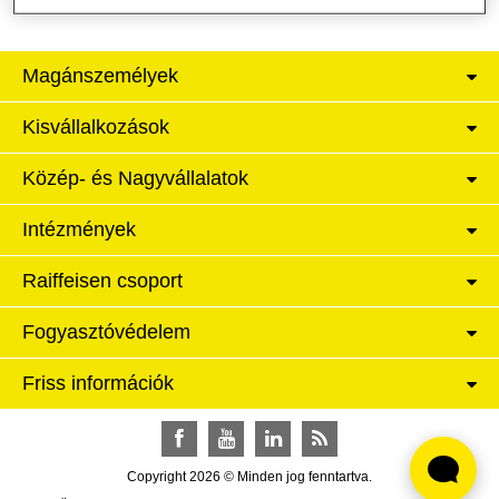
Magánszemélyek
Kisvállalkozások
Közép- és Nagyvállalatok
Intézmények
Raiffeisen csoport
Fogyasztóvédelem
Friss információk
Facebook
YouTube
LinkedIn
RSS
Copyright 2026 © Minden jog fenntartva.