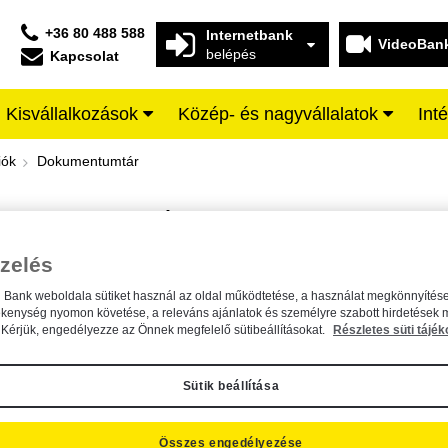
+36 80 488 588
Internetbank
VideoBan
belépés
Kapcsolat
Kisvállalkozások
Közép- és nagyvállalatok
Int
iffeisen BANK
iók
Dokumentumtár
DOKUMENTUMTÁR
Kereső sáv
zelés
n Bank weboldala sütiket használ az oldal működtetése, a használat megkönnyítése
A dokumentum kereséséhez kérjük, írja be a keresőszót a mezőbe.
ékenység nyomon követése, a releváns ajánlatok és személyre szabott hirdetések 
Kérjük, engedélyezze az Önnek megfelelő sütibeállításokat.
Részletes süti tájék
Sütik beállítása
Összes engedélyezése