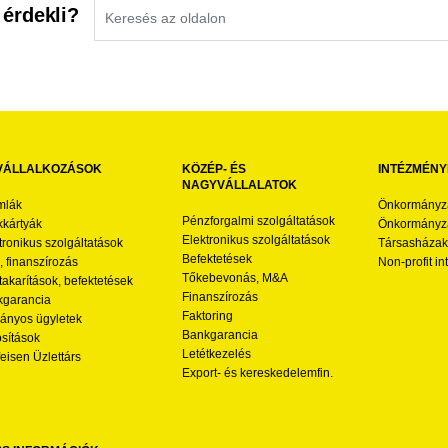
 érdekli?
VÁLLALKOZÁSOK
KÖZÉP- ÉS
INTÉZMÉNY
NAGYVÁLLALATOK
mlák
Önkormányz
Pénzforgalmi szolgáltatások
kártyák
Önkormányza
Elektronikus szolgáltatások
tronikus szolgáltatások
Társasházak
Befektetések
l, finanszírozás
Non-profit i
Tőkebevonás, M&A
akarítások, befektetések
Finanszírozás
garancia
Faktoring
nyos ügyletek
Bankgarancia
osítások
Letétkezelés
feisen Üzlettárs
Export- és kereskedelemfin.