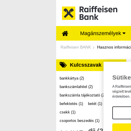
Ugrás a fő tartalomhoz
Magánszemélyek
Dokumentumtár - Ra
Raiffeisen BANK
Hasznos informác
Kulcsszavak
Sütike
bankkártya
(2)
bankszámlahitel
(2)
A Raiffeise
végzett tev
bankszámla tájékoztató
(2)
érdekében. 
befektetés
(1)
betét
(1)
csekk
(1)
csoportos beszedés
(1)