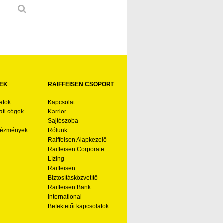
EK
RAIFFEISEN CSOPORT
atok
Kapcsolat
ti cégek
Karrier
Sajtószoba
ntézmények
Rólunk
Raiffeisen Alapkezelő
Raiffeisen Corporate
Lízing
Raiffeisen
Biztosításközvetítő
Raiffeisen Bank
International
Befektetői kapcsolatok