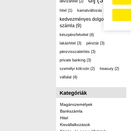
díj
(39)
devizahitel
(2)
hitel
(1)
kamatváltozás
(2)
kedvezményes dolgozói
számla
(9)
készpénzfelvétel
(4)
lakáshitel
(3)
pénztár
(3)
pénzvisszatérítés
(3)
private banking
(3)
személyi kölcsön
(2)
treasury
(2)
vállalat
(4)
Kategóriák
Magánszemélyek
Bankszámla
Hitel
Kisvállalkozások