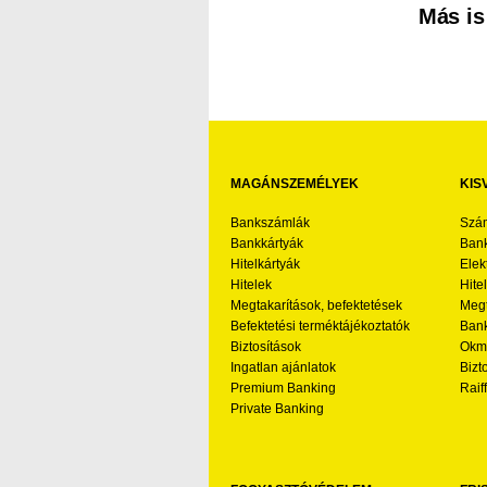
Más is
MAGÁNSZEMÉLYEK
KIS
Bankszámlák
Szá
Bankkártyák
Bank
Hitelkártyák
Elek
Hitelek
Hite
Megtakarítások, befektetések
Megt
Befektetési terméktájékoztatók
Bank
Biztosítások
Okmá
Ingatlan ajánlatok
Bizt
Premium Banking
Raif
Private Banking