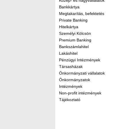
Közép- és nagyvállalatok
Bankkártya
Megtakarítás, befektetés
Private Banking
Hitelkártya
Személyi Kölcsön
Premium Banking
Bankszámlahitel
Lakáshitel
Pénzügyi Intézmények
Társasházak
Önkormányzati vállalatok
Önkormányzatok
Intézmények
Non-profit intézmények
Tájékoztató
Kereső sáv