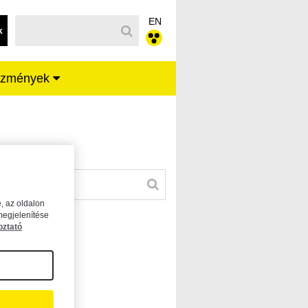
EN
k
ézmények
, az oldalon
megjelenítése
oztató