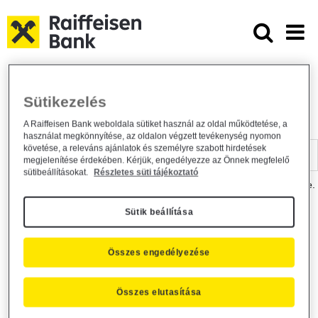
Ugrás a fő tartalomhoz
Dokumentumtár - Raiffeisen BANK
Raiffeisen BANK
Hasznos információk
Dokumentumtár
Sütikezelés
DOKUMENTUMTÁR
A Raiffeisen Bank weboldala sütiket használ az oldal működtetése, a
használat megkönnyítése, az oldalon végzett tevékenység nyomon
Kereső sáv
követése, a releváns ajánlatok és személyre szabott hirdetések
megjelenítése érdekében. Kérjük, engedélyezze az Önnek megfelelő
sütibeállításokat.
Részletes süti tájékoztató
A dokumentum kereséséhez kérjük, írja be a keresőszót a mezőbe.
Sütik beállítása
Kereső sáv
Más is érdekli?
Összes engedélyezése
Összes elutasítása