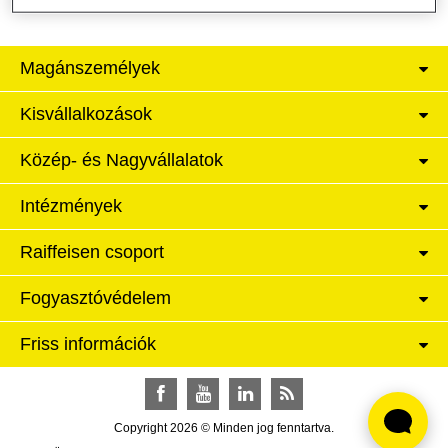
Magánszemélyek
Kisvállalkozások
Közép- és Nagyvállalatok
Intézmények
Raiffeisen csoport
Fogyasztóvédelem
Friss információk
Facebook
YouTube
LinkedIn
RSS
Copyright 2026 © Minden jog fenntartva.