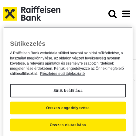
Ugrás a fő tartalomhoz
Dokumentumtár - Raiffeisen BANK
Raiffeisen BANK
Hasznos információk
Dokumentumtár
Sütikezelés
DOKUMENTUMTÁR
A Raiffeisen Bank weboldala sütiket használ az oldal működtetése, a
használat megkönnyítése, az oldalon végzett tevékenység nyomon
Kereső sáv
követése, a releváns ajánlatok és személyre szabott hirdetések
megjelenítése érdekében. Kérjük, engedélyezze az Önnek megfelelő
sütibeállításokat.
Részletes süti tájékoztató
A dokumentum kereséséhez kérjük, írja be a keresőszót a mezőbe.
Sütik beállítása
Kereső sáv
Más is érdekli?
Összes engedélyezése
Összes elutasítása