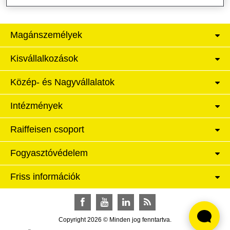
Magánszemélyek
Kisvállalkozások
Közép- és Nagyvállalatok
Intézmények
Raiffeisen csoport
Fogyasztóvédelem
Friss információk
Facebook
YouTube
LinkedIn
RSS
Copyright 2026 © Minden jog fenntartva.