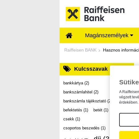
Ugrás a fő tartalomhoz
Magánszemélyek
Dokumentumtár - Ra
Raiffeisen BANK
Hasznos informác
Kulcsszavak
Sütike
bankkártya
(2)
bankszámlahitel
(2)
A Raiffeise
végzett tev
bankszámla tájékoztató
(2)
érdekében. 
befektetés
(1)
betét
(1)
csekk
(1)
csoportos beszedés
(1)