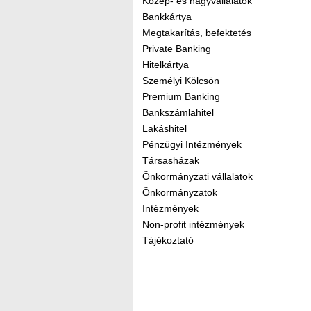
Közép- és nagyvállalatok
Bankkártya
Megtakarítás, befektetés
Private Banking
Hitelkártya
Személyi Kölcsön
Premium Banking
Bankszámlahitel
Lakáshitel
Pénzügyi Intézmények
Társasházak
Önkormányzati vállalatok
Önkormányzatok
Intézmények
Non-profit intézmények
Tájékoztató
Kereső sáv