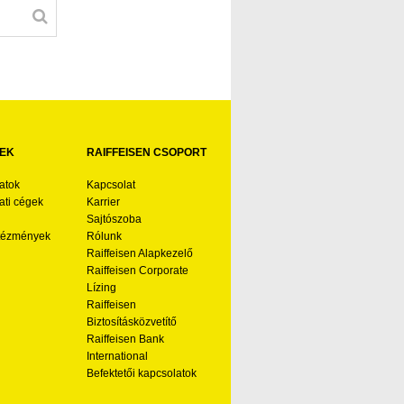
EK
RAIFFEISEN CSOPORT
atok
Kapcsolat
ti cégek
Karrier
Sajtószoba
ntézmények
Rólunk
Raiffeisen Alapkezelő
Raiffeisen Corporate
Lízing
Raiffeisen
Biztosításközvetítő
Raiffeisen Bank
International
Befektetői kapcsolatok