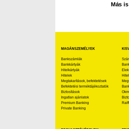
Más is
MAGÁNSZEMÉLYEK
KIS
Bankszámlák
Szá
Bankkártyák
Bank
Hitelkártyák
Elek
Hitelek
Hite
Megtakarítások, befektetések
Megt
Befektetési terméktájékoztatók
Bank
Biztosítások
Okmá
Ingatlan ajánlatok
Bizt
Premium Banking
Raif
Private Banking