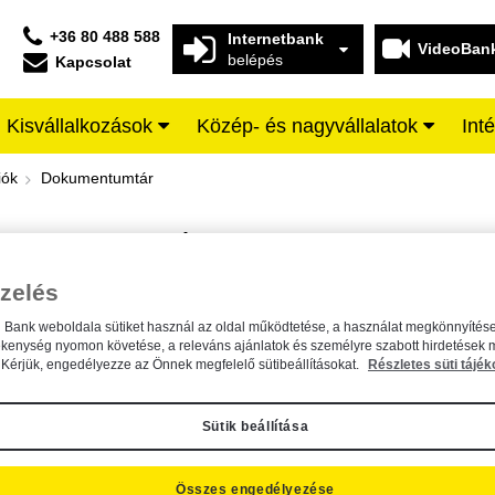
+36 80 488 588
Internetbank
VideoBan
belépés
Kapcsolat
Kisvállalkozások
Közép- és nagyvállalatok
Int
iffeisen BANK
iók
Dokumentumtár
DOKUMENTUMTÁR
Kereső sáv
zelés
n Bank weboldala sütiket használ az oldal működtetése, a használat megkönnyítése
A dokumentum kereséséhez kérjük, írja be a keresőszót a mezőbe.
ékenység nyomon követése, a releváns ajánlatok és személyre szabott hirdetések 
Kérjük, engedélyezze az Önnek megfelelő sütibeállításokat.
Részletes süti tájék
Sütik beállítása
Összes engedélyezése