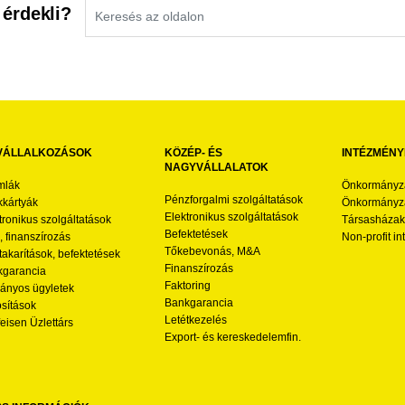
 érdekli?
VÁLLALKOZÁSOK
KÖZÉP- ÉS
INTÉZMÉNY
NAGYVÁLLALATOK
mlák
Önkormányz
Pénzforgalmi szolgáltatások
kártyák
Önkormányza
Elektronikus szolgáltatások
tronikus szolgáltatások
Társasházak
Befektetések
l, finanszírozás
Non-profit i
Tőkebevonás, M&A
akarítások, befektetések
Finanszírozás
garancia
Faktoring
nyos ügyletek
Bankgarancia
osítások
Letétkezelés
feisen Üzlettárs
Export- és kereskedelemfin.