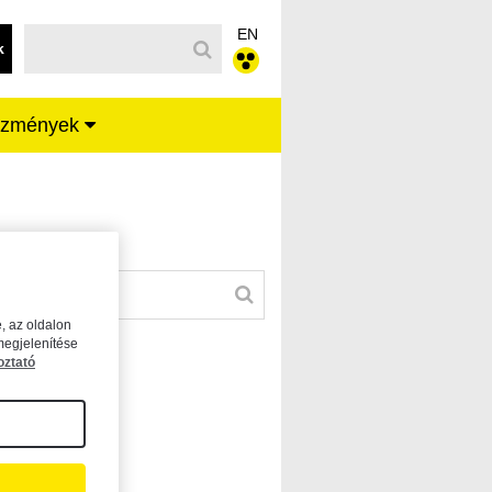
EN
k
ézmények
, az oldalon
megjelenítése
oztató