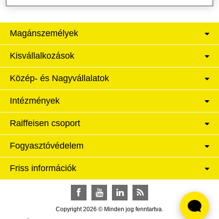
Magánszemélyek
Kisvállalkozások
Közép- és Nagyvállalatok
Intézmények
Raiffeisen csoport
Fogyasztóvédelem
Friss információk
Facebook
YouTube
LinkedIn
RSS
Copyright 2026 © Minden jog fenntartva.