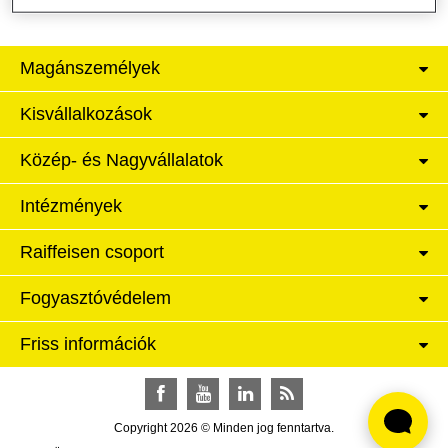
Magánszemélyek
Kisvállalkozások
Közép- és Nagyvállalatok
Intézmények
Raiffeisen csoport
Fogyasztóvédelem
Friss információk
Facebook
YouTube
LinkedIn
RSS
Copyright 2026 © Minden jog fenntartva.