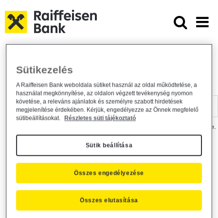
Ugrás a fő tartalomhoz
Dokumentumtár - Raiffeisen BANK
Raiffeisen BANK
Hasznos információk
Dokumentumtár
Sütikezelés
DOKUMENTUMTÁR
A Raiffeisen Bank weboldala sütiket használ az oldal működtetése, a
használat megkönnyítése, az oldalon végzett tevékenység nyomon
Kereső sáv
követése, a releváns ajánlatok és személyre szabott hirdetések
megjelenítése érdekében. Kérjük, engedélyezze az Önnek megfelelő
sütibeállításokat.
Részletes süti tájékoztató
A dokumentum kereséséhez kérjük, írja be a keresőszót a mezőbe.
Sütik beállítása
Kereső sáv
Más is érdekli?
Összes engedélyezése
Összes elutasítása