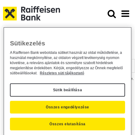
Ugrás a fő tartalomhoz
Dokumentumtár - Raiffeisen BANK
Raiffeisen BANK
Hasznos információk
Dokumentumtár
Sütikezelés
DOKUMENTUMTÁR
A Raiffeisen Bank weboldala sütiket használ az oldal működtetése, a
használat megkönnyítése, az oldalon végzett tevékenység nyomon
Kereső sáv
követése, a releváns ajánlatok és személyre szabott hirdetések
megjelenítése érdekében. Kérjük, engedélyezze az Önnek megfelelő
sütibeállításokat.
Részletes süti tájékoztató
A dokumentum kereséséhez kérjük, írja be a keresőszót a mezőbe.
Sütik beállítása
Kereső sáv
Más is érdekli?
Összes engedélyezése
Összes elutasítása