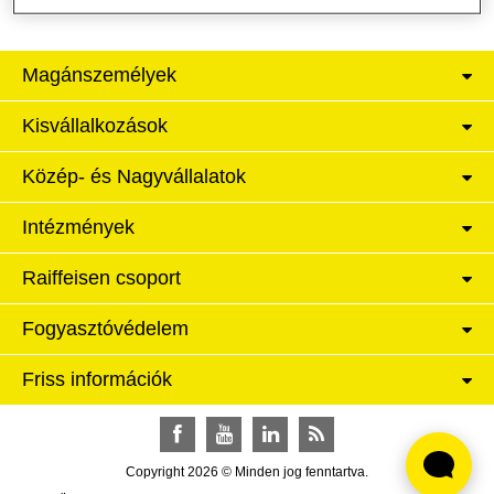
Magánszemélyek
Kisvállalkozások
Közép- és Nagyvállalatok
Intézmények
Raiffeisen csoport
Fogyasztóvédelem
Friss információk
Facebook
YouTube
LinkedIn
RSS
Copyright 2026 © Minden jog fenntartva.