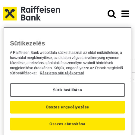
Ugrás a fő tartalomhoz
Dokumentumtár - Raiffeisen BANK
Raiffeisen BANK
Hasznos információk
Dokumentumtár
Sütikezelés
DOKUMENTUMTÁR
A Raiffeisen Bank weboldala sütiket használ az oldal működtetése, a
használat megkönnyítése, az oldalon végzett tevékenység nyomon
Kereső sáv
követése, a releváns ajánlatok és személyre szabott hirdetések
megjelenítése érdekében. Kérjük, engedélyezze az Önnek megfelelő
sütibeállításokat.
Részletes süti tájékoztató
A dokumentum kereséséhez kérjük, írja be a keresőszót a mezőbe.
Sütik beállítása
Kereső sáv
Más is érdekli?
Összes engedélyezése
Összes elutasítása