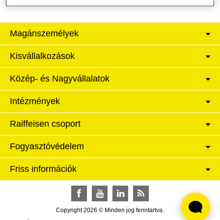
Magánszemélyek
Kisvállalkozások
Közép- és Nagyvállalatok
Intézmények
Raiffeisen csoport
Fogyasztóvédelem
Friss információk
Facebook
YouTube
LinkedIn
RSS
Copyright 2026 © Minden jog fenntartva.