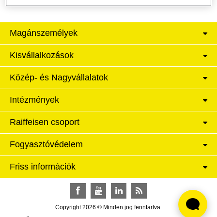
Magánszemélyek
Kisvállalkozások
Közép- és Nagyvállalatok
Intézmények
Raiffeisen csoport
Fogyasztóvédelem
Friss információk
Facebook
YouTube
LinkedIn
RSS
Copyright 2026 © Minden jog fenntartva.