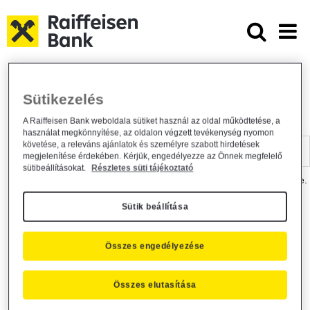
Ugrás a fő tartalomhoz
Dokumentumtár - Raiffeisen BANK
Raiffeisen BANK
Hasznos információk
Dokumentumtár
Sütikezelés
DOKUMENTUMTÁR
A Raiffeisen Bank weboldala sütiket használ az oldal működtetése, a
használat megkönnyítése, az oldalon végzett tevékenység nyomon
Kereső sáv
követése, a releváns ajánlatok és személyre szabott hirdetések
megjelenítése érdekében. Kérjük, engedélyezze az Önnek megfelelő
sütibeállításokat.
Részletes süti tájékoztató
A dokumentum kereséséhez kérjük, írja be a keresőszót a mezőbe.
Sütik beállítása
Kereső sáv
Más is érdekli?
Összes engedélyezése
Összes elutasítása