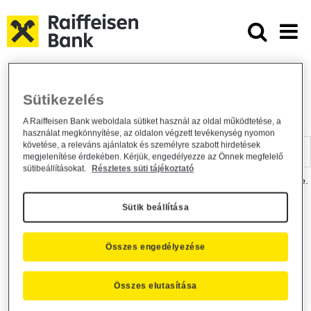
Ugrás a fő tartalomhoz
Dokumentumtár - Raiffeisen BANK
Raiffeisen BANK
Hasznos információk
Dokumentumtár
Sütikezelés
DOKUMENTUMTÁR
A Raiffeisen Bank weboldala sütiket használ az oldal működtetése, a
használat megkönnyítése, az oldalon végzett tevékenység nyomon
Kereső sáv
követése, a releváns ajánlatok és személyre szabott hirdetések
megjelenítése érdekében. Kérjük, engedélyezze az Önnek megfelelő
sütibeállításokat.
Részletes süti tájékoztató
A dokumentum kereséséhez kérjük, írja be a keresőszót a mezőbe.
Sütik beállítása
Kereső sáv
Más is érdekli?
Összes engedélyezése
Összes elutasítása