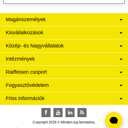
Magánszemélyek
Kisvállalkozások
Közép- és Nagyvállalatok
Intézmények
Raiffeisen csoport
Fogyasztóvédelem
Friss információk
Facebook
YouTube
LinkedIn
RSS
Copyright 2026 © Minden jog fenntartva.