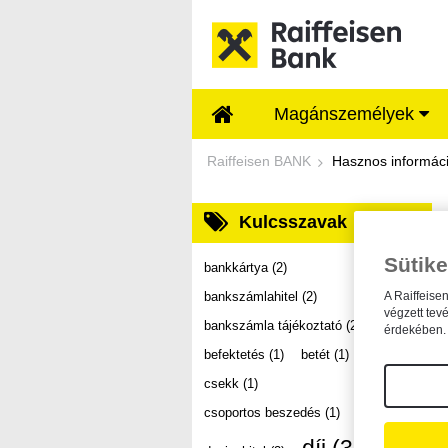
Ugrás a fő tartalomhoz
Magánszemélyek
Dokumentumtár - Ra
Raiffeisen BANK
Hasznos informác
Kulcsszavak
Sütike
bankkártya
(2)
bankszámlahitel
(2)
A Raiffeise
végzett tev
bankszámla tájékoztató
(2)
érdekében. 
befektetés
(1)
betét
(1)
csekk
(1)
csoportos beszedés
(1)