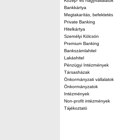
Közép- és nagyvállalatok
Bankkártya
Megtakarítás, befektetés
Private Banking
Hitelkártya
Személyi Kölcsön
Premium Banking
Bankszámlahitel
Lakáshitel
Pénzügyi Intézmények
Társasházak
Önkormányzati vállalatok
Önkormányzatok
Intézmények
Non-profit intézmények
Tájékoztató
Kereső sáv