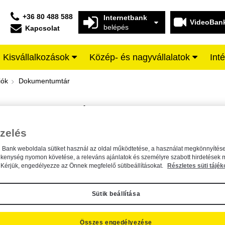
+36 80 488 588
Internetbank
VideoBan
belépés
Kapcsolat
Kisvállalkozások
Közép- és nagyvállalatok
Int
iffeisen BANK
iók
Dokumentumtár
DOKUMENTUMTÁR
Kereső sáv
zelés
n Bank weboldala sütiket használ az oldal működtetése, a használat megkönnyítése
A dokumentum kereséséhez kérjük, írja be a keresőszót a mezőbe.
ékenység nyomon követése, a releváns ajánlatok és személyre szabott hirdetések 
Kérjük, engedélyezze az Önnek megfelelő sütibeállításokat.
Részletes süti tájék
Sütik beállítása
Összes engedélyezése