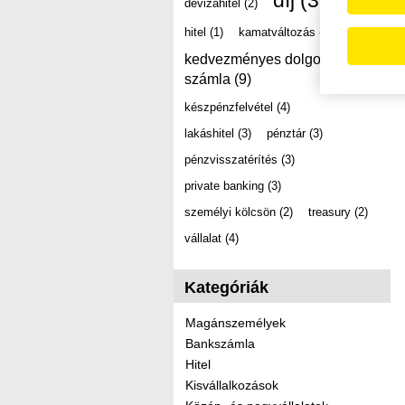
díj
(39)
devizahitel
(2)
hitel
(1)
kamatváltozás
(2)
kedvezményes dolgozói
számla
(9)
készpénzfelvétel
(4)
lakáshitel
(3)
pénztár
(3)
pénzvisszatérítés
(3)
private banking
(3)
személyi kölcsön
(2)
treasury
(2)
vállalat
(4)
Kategóriák
Magánszemélyek
Bankszámla
Hitel
Kisvállalkozások