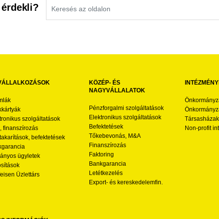
 érdekli?
VÁLLALKOZÁSOK
KÖZÉP- ÉS
INTÉZMÉNY
NAGYVÁLLALATOK
mlák
Önkormányz
Pénzforgalmi szolgáltatások
kártyák
Önkormányza
Elektronikus szolgáltatások
tronikus szolgáltatások
Társasházak
Befektetések
l, finanszírozás
Non-profit i
Tőkebevonás, M&A
akarítások, befektetések
Finanszírozás
garancia
Faktoring
nyos ügyletek
Bankgarancia
osítások
Letétkezelés
feisen Üzlettárs
Export- és kereskedelemfin.