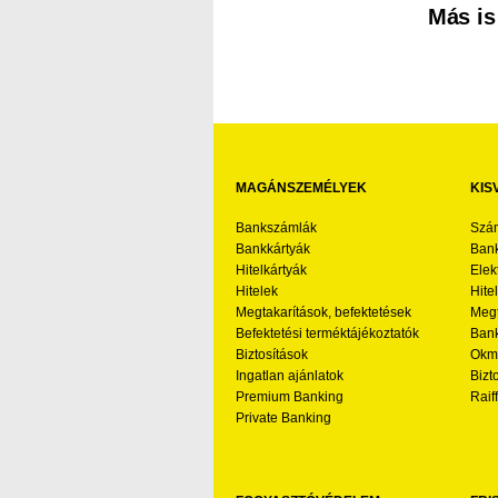
Más is
MAGÁNSZEMÉLYEK
KIS
Bankszámlák
Szá
Bankkártyák
Bank
Hitelkártyák
Elek
Hitelek
Hite
Megtakarítások, befektetések
Megt
Befektetési terméktájékoztatók
Bank
Biztosítások
Okmá
Ingatlan ajánlatok
Bizt
Premium Banking
Raif
Private Banking