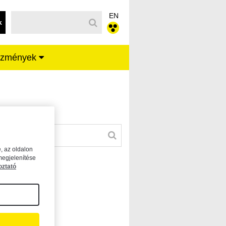
EN
k
ézmények
, az oldalon
megjelenítése
oztató