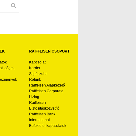
EK
RAIFFEISEN CSOPORT
atok
Kapcsolat
ti cégek
Karrier
Sajtószoba
ntézmények
Rólunk
Raiffeisen Alapkezelő
Raiffeisen Corporate
Lízing
Raiffeisen
Biztosításközvetítő
Raiffeisen Bank
International
Befektetői kapcsolatok