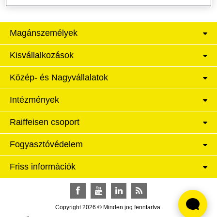
Magánszemélyek
Kisvállalkozások
Közép- és Nagyvállalatok
Intézmények
Raiffeisen csoport
Fogyasztóvédelem
Friss információk
Facebook
YouTube
LinkedIn
RSS
Copyright 2026 © Minden jog fenntartva.