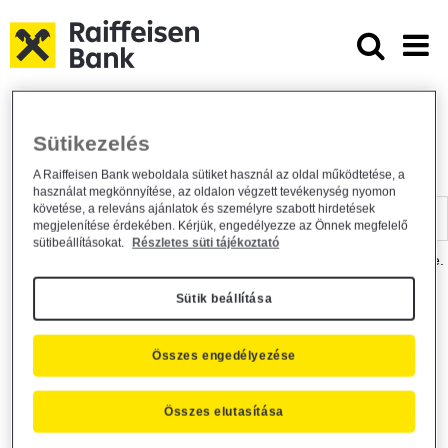
Ugrás a fő tartalomhoz
Dokumentumtár - Raiffeisen BANK
Raiffeisen BANK
Hasznos információk
Dokumentumtár
Sütikezelés
DOKUMENTUMTÁR
A Raiffeisen Bank weboldala sütiket használ az oldal működtetése, a
használat megkönnyítése, az oldalon végzett tevékenység nyomon
Kereső sáv
követése, a releváns ajánlatok és személyre szabott hirdetések
megjelenítése érdekében. Kérjük, engedélyezze az Önnek megfelelő
sütibeállításokat.
Részletes süti tájékoztató
A dokumentum kereséséhez kérjük, írja be a keresőszót a mezőbe.
Sütik beállítása
Kereső sáv
Más is érdekli?
Összes engedélyezése
Összes elutasítása