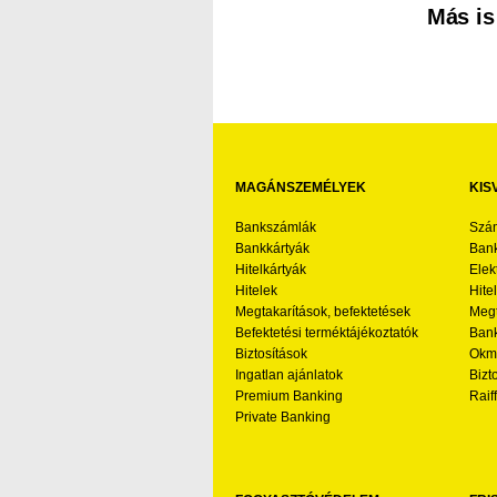
Más is
MAGÁNSZEMÉLYEK
KIS
Bankszámlák
Szá
Bankkártyák
Bank
Hitelkártyák
Elek
Hitelek
Hite
Megtakarítások, befektetések
Megt
Befektetési terméktájékoztatók
Bank
Biztosítások
Okmá
Ingatlan ajánlatok
Bizt
Premium Banking
Raif
Private Banking