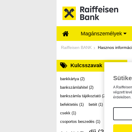
Ugrás a fő tartalomhoz
Magánszemélyek
Dokumentumtár - Ra
Raiffeisen BANK
Hasznos informác
Kulcsszavak
Sütike
bankkártya
(2)
bankszámlahitel
(2)
A Raiffeise
végzett tev
bankszámla tájékoztató
(2)
érdekében. 
befektetés
(1)
betét
(1)
csekk
(1)
csoportos beszedés
(1)