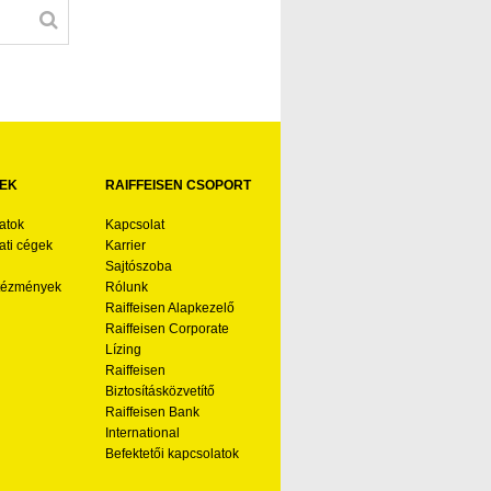
EK
RAIFFEISEN CSOPORT
atok
Kapcsolat
ti cégek
Karrier
Sajtószoba
ntézmények
Rólunk
Raiffeisen Alapkezelő
Raiffeisen Corporate
Lízing
Raiffeisen
Biztosításközvetítő
Raiffeisen Bank
International
Befektetői kapcsolatok