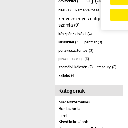
díj
(39)
devizahitel
(2)
hitel
(1)
kamatváltozás
(2)
kedvezményes dolgozói
számla
(9)
készpénzfelvétel
(4)
lakáshitel
(3)
pénztár
(3)
pénzvisszatérítés
(3)
private banking
(3)
személyi kölcsön
(2)
treasury
(2)
vállalat
(4)
Kategóriák
Magánszemélyek
Bankszámla
Hitel
Kisvállalkozások