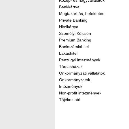
Közép- és nagyvállalatok
Bankkártya
Megtakarítás, befektetés
Private Banking
Hitelkártya
Személyi Kölcsön
Premium Banking
Bankszámlahitel
Lakáshitel
Pénzügyi Intézmények
Társasházak
Önkormányzati vállalatok
Önkormányzatok
Intézmények
Non-profit intézmények
Tájékoztató
Kereső sáv