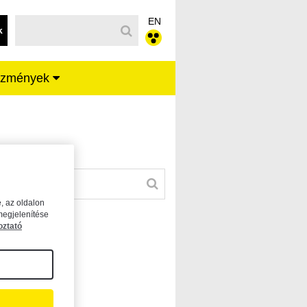
EN
k
ézmények
, az oldalon
megjelenítése
oztató