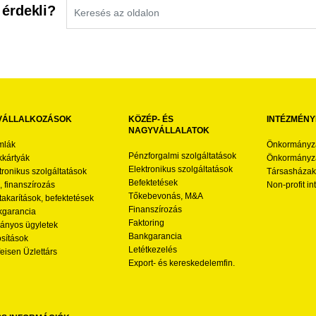
 érdekli?
VÁLLALKOZÁSOK
KÖZÉP- ÉS
INTÉZMÉNY
NAGYVÁLLALATOK
mlák
Önkormányz
Pénzforgalmi szolgáltatások
kártyák
Önkormányza
Elektronikus szolgáltatások
tronikus szolgáltatások
Társasházak
Befektetések
l, finanszírozás
Non-profit i
Tőkebevonás, M&A
akarítások, befektetések
Finanszírozás
garancia
Faktoring
nyos ügyletek
Bankgarancia
osítások
Letétkezelés
feisen Üzlettárs
Export- és kereskedelemfin.