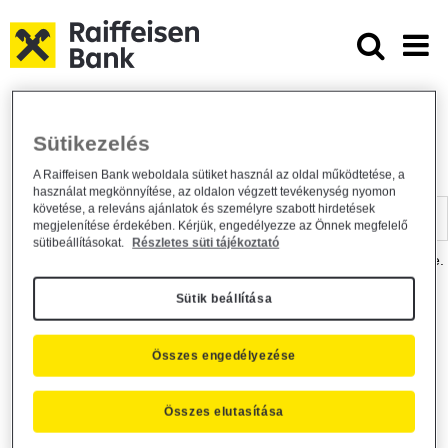
Ugrás a fő tartalomhoz
Dokumentumtár - Raiffeisen BANK
Raiffeisen BANK
Hasznos információk
Dokumentumtár
Sütikezelés
DOKUMENTUMTÁR
A Raiffeisen Bank weboldala sütiket használ az oldal működtetése, a
használat megkönnyítése, az oldalon végzett tevékenység nyomon
Kereső sáv
követése, a releváns ajánlatok és személyre szabott hirdetések
megjelenítése érdekében. Kérjük, engedélyezze az Önnek megfelelő
sütibeállításokat.
Részletes süti tájékoztató
A dokumentum kereséséhez kérjük, írja be a keresőszót a mezőbe.
Sütik beállítása
Kereső sáv
Más is érdekli?
Összes engedélyezése
Összes elutasítása