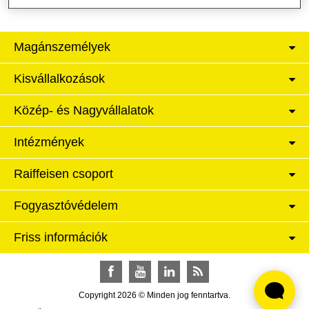
Magánszemélyek
Kisvállalkozások
Közép- és Nagyvállalatok
Intézmények
Raiffeisen csoport
Fogyasztóvédelem
Friss információk
Facebook
YouTube
LinkedIn
RSS
Copyright 2026 © Minden jog fenntartva.