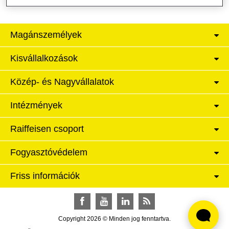
Magánszemélyek
Kisvállalkozások
Közép- és Nagyvállalatok
Intézmények
Raiffeisen csoport
Fogyasztóvédelem
Friss információk
Facebook
YouTube
LinkedIn
RSS
Copyright 2026 © Minden jog fenntartva.