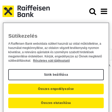
Ugrás a fő tartalomhoz
Dokumentumtár - Raiffeisen BANK
Raiffeisen BANK
Hasznos információk
Dokumentumtár
Sütikezelés
DOKUMENTUMTÁR
A Raiffeisen Bank weboldala sütiket használ az oldal működtetése, a
használat megkönnyítése, az oldalon végzett tevékenység nyomon
Kereső sáv
követése, a releváns ajánlatok és személyre szabott hirdetések
megjelenítése érdekében. Kérjük, engedélyezze az Önnek megfelelő
sütibeállításokat.
Részletes süti tájékoztató
A dokumentum kereséséhez kérjük, írja be a keresőszót a mezőbe.
Sütik beállítása
Kereső sáv
Más is érdekli?
Összes engedélyezése
Összes elutasítása