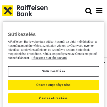
Ugrás a fő tartalomhoz
Dokumentumtár - Raiffeisen BANK
Raiffeisen BANK
Hasznos információk
Dokumentumtár
Sütikezelés
DOKUMENTUMTÁR
A Raiffeisen Bank weboldala sütiket használ az oldal működtetése, a
használat megkönnyítése, az oldalon végzett tevékenység nyomon
Kereső sáv
követése, a releváns ajánlatok és személyre szabott hirdetések
megjelenítése érdekében. Kérjük, engedélyezze az Önnek megfelelő
sütibeállításokat.
Részletes süti tájékoztató
A dokumentum kereséséhez kérjük, írja be a keresőszót a mezőbe.
Sütik beállítása
Kereső sáv
Más is érdekli?
Összes engedélyezése
Összes elutasítása