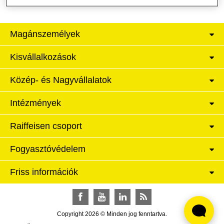
Magánszemélyek
Kisvállalkozások
Közép- és Nagyvállalatok
Intézmények
Raiffeisen csoport
Fogyasztóvédelem
Friss információk
Facebook
YouTube
LinkedIn
RSS
Copyright 2026 © Minden jog fenntartva.